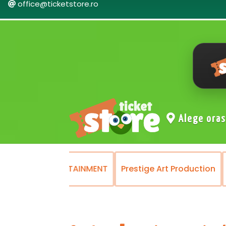
office@ticketstore.ro
Alege ora
SY&DANCE ENTERTAINMENT
Prestige Art Production