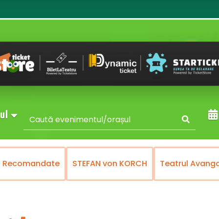
sul
Recomandate
STEFAN von KORCH
Teatrul Avang