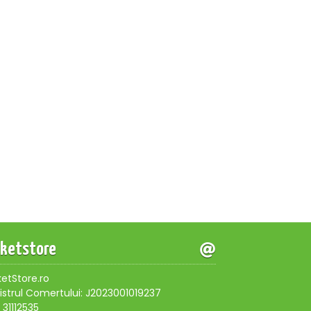
cketstore
ketStore.ro
istrul Comertului: J2023001019237
 31112535