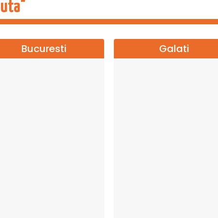
duta"
Bucuresti
Galati