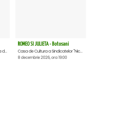
ROMEO SI JULIETA - Botosani
Centrul Cultural Ion Besoiu ( Casa de Cultura a Sindicatelor ), Sibiu
Casa de Cultura a Sindicatelor "Nicolae Iorga" , Botosani
8 decembrie 2026, ora 19:00