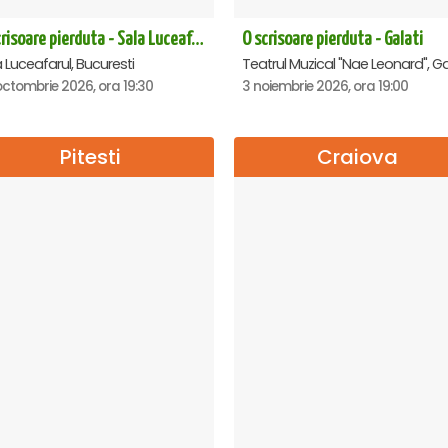
O scrisoare pierduta - Sala Luceafarul
O scrisoare pierduta - Galati
 Luceafarul, Bucuresti
Teatrul Muzical "Nae Leonard", Ga
ctombrie 2026, ora 19:30
3 noiembrie 2026, ora 19:00
Pitesti
Craiova