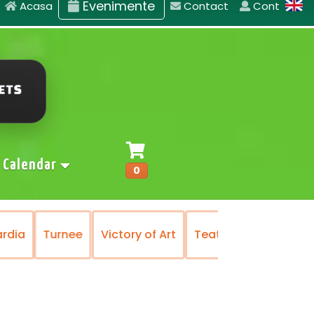
Evenimente
Acasa
Contact
Cont
Calendar
0
ardia
Turnee
Victory of Art
Teatrul National de 