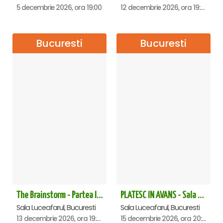
5 decembrie 2026, ora 19:00
12 decembrie 2026, ora 19:00
Bucuresti
Bucuresti
The Brainstorm - Partea I - Sala Luceafarul
PLATESC IN AVANS - Sala Luceafarul
Sala Luceafarul, Bucuresti
Sala Luceafarul, Bucuresti
13 decembrie 2026, ora 19:00
15 decembrie 2026, ora 20:00