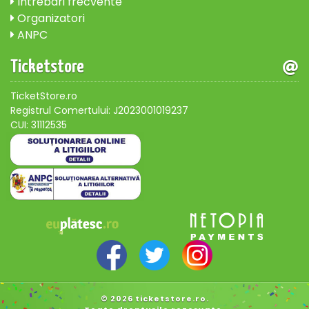
Intrebari frecvente
Organizatori
ANPC
Ticketstore
TicketStore.ro
Registrul Comertului: J2023001019237
CUI: 31112535
© 2026 ticketstore.ro.