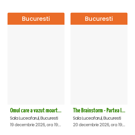
Bucuresti
Bucuresti
Omul care a vazut moartea - Sala Luceafarul
The Brainstorm - Partea I - Sala Luceafarul
Sala Luceafarul, Bucuresti
Sala Luceafarul, Bucuresti
19 decembrie 2026, ora 19:00
20 decembrie 2026, ora 19:00