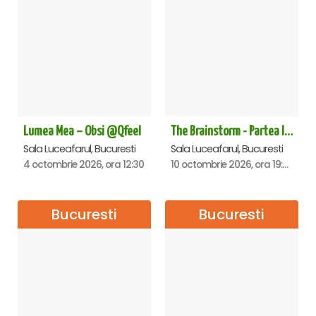
Lumea Mea – Obsi @Qfeel
The Brainstorm - Partea I - Sala Luceafarul
Sala Luceafarul, Bucuresti
Sala Luceafarul, Bucuresti
4 octombrie 2026, ora 12:30
10 octombrie 2026, ora 19:00
Bucuresti
Bucuresti