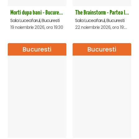
Morti dupa bani - București
The Brainstorm - Partea I - Sala Luceafarul
Sala Luceafarul, Bucuresti
Sala Luceafarul, Bucuresti
19 noiembrie 2026, ora 19:30
22 noiembrie 2026, ora 19:00
Bucuresti
Bucuresti