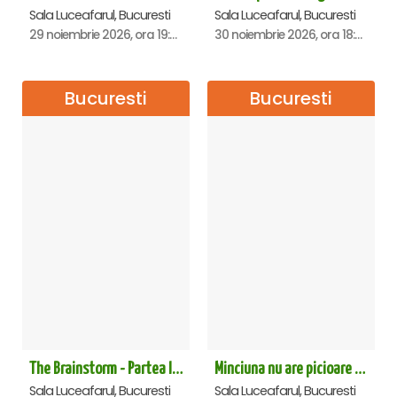
Sala Luceafarul, Bucuresti
Sala Luceafarul, Bucuresti
29 noiembrie 2026, ora 19:00
30 noiembrie 2026, ora 18:30
Bucuresti
Bucuresti
The Brainstorm - Partea II - Sala Luceafarul
Minciuna nu are picioare atat de lungi - Sala Luceafarul
Sala Luceafarul, Bucuresti
Sala Luceafarul, Bucuresti