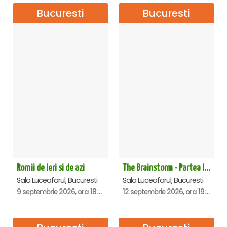
Bucuresti
Bucuresti
Romii de ieri si de azi
The Brainstorm - Partea I - Sala Luceafarul
Sala Luceafarul, Bucuresti
Sala Luceafarul, Bucuresti
9 septembrie 2026, ora 18:30
12 septembrie 2026, ora 19:00