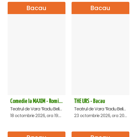
Bacau
Bacau
Comedie la MAXIM - Romica Tociu si Cornel Palade - Bacau
THE URS - Bacau
Teatrul de Vara “Radu Beligan”, Bacau
Teatrul de Vara “Radu Beligan”, Bacau
18 octombrie 2026, ora 19:30
23 octombrie 2026, ora 20:00