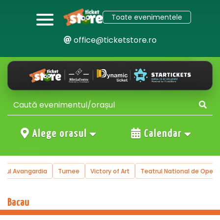
Toate evenimentele
office@ticketstore.ro
Alege orasul
Calendar
trul Avangardia
Turnee
Victory of Art
Teatrul National de Operet
Bacau