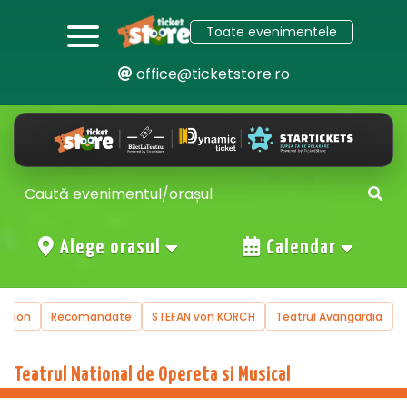
Toate evenimentele
office@ticketstore.ro
Alege orasul
Calendar
uction
Recomandate
STEFAN von KORCH
Teatrul Avangardia
Teatrul National de Opereta si Musical