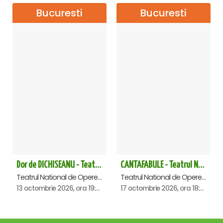
Bucuresti
Bucuresti
Dor de DICHISEANU - Teatrul Național de Operetă și Musical „Ion Dacian"
CANTAFABULE - Teatrul National de Opereta si Musical
Teatrul National de Opereta si Musical Ion Dacian, Bucuresti
Teatrul National de Opereta si Musical Ion Dacian, Bucuresti
13 octombrie 2026, ora 19:00
17 octombrie 2026, ora 18:00