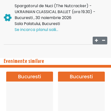
noastre și acceptăm cu deschidere elemente moderne de
Spargatorul de Nuci (The Nutcracker) -
coregrafie" Ivan Zhuravlov (fondator al companiei
Ukrainian Classical
UKRAINIAN CLASSICAL BALLET (ora 19.30) -
Ballet) -
ucballet.com
Bucuresti , 30 noiembrie 2026
Vă invităm să trăiți magia baletului
Sala Palatului, Bucuresti
The Nutcracker
pe 30 noiembrie
2026, la Sala Palatului din București! Asigurați-vă locurile și pregătiți-
Se incarca planul salii...
vă pentru o experiență extraordinară de balet!
Evenimente similare
Bucuresti
Bucuresti