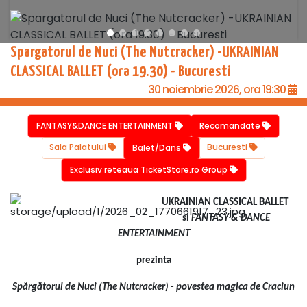
Spargatorul de Nuci (The Nutcracker) -UKRAINIAN
CLASSICAL BALLET (ora 19.30) - Bucuresti
30 noiembrie 2026, ora 19:30
FANTASY&DANCE ENTERTAINMENT
Recomandate
Sala Palatului
Bucuresti
Balet/Dans
Exclusiv reteaua TicketStore.ro Group
UKRAINIAN CLASSICAL BALLET
si
FANTASY & DANCE
ENTERTAINMENT
prezinta
Spărgătorul de Nuci (The Nutcracker) - povestea magica de Craciun