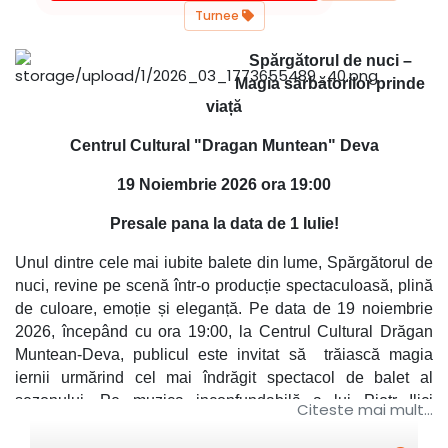
Turnee
Spărgătorul de nuci –
Magia sărbătorilor prinde
viață
Centrul Cultural "Dragan Muntean" Deva
19 Noiembrie 2026 ora 19:00
Presale pana la data de 1 Iulie!
Unul dintre cele mai iubite balete din lume, Spărgătorul de
nuci, revine pe scenă într-o producție spectaculoasă, plină
de culoare, emoție și eleganță. Pe data de 19 noiembrie
2026, începând cu ora 19:00, la Centrul Cultural Drăgan
Muntean-Deva, publicul este invitat să trăiască magia
iernii urmărind cel mai îndrăgit spectacol de balet al
sezonului. Pe muzica inconfundabilă a lui Piotr Ilici
Citeste mai mult...
Ceaikovski, povestea Clarei și a Prințului Spărgător prinde
viață într-un univers de basm, unde dansul și imaginația se