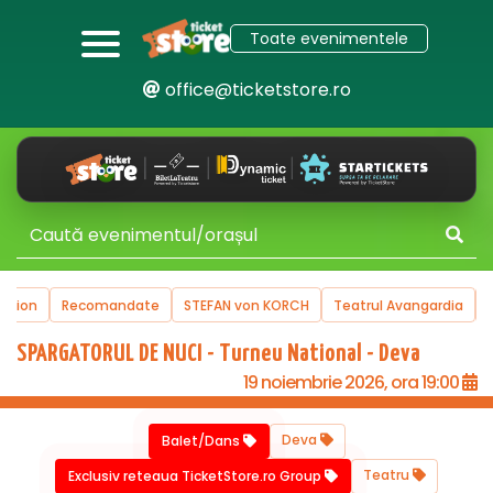
Toate evenimentele
office@ticketstore.ro
uction
Recomandate
STEFAN von KORCH
Teatrul Avangardia
SPARGATORUL DE NUCI - Turneu National - Deva
19 noiembrie 2026, ora 19:00
Deva
Balet/Dans
Teatru
Exclusiv reteaua TicketStore.ro Group