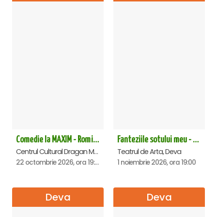
Comedie la MAXIM - Romica Tociu si Cornel Palade - Deva
Fanteziile sotului meu - Deva
Centrul Cultural Dragan Muntean, Deva
Teatrul de Arta, Deva
22 octombrie 2026, ora 19:00
1 noiembrie 2026, ora 19:00
Deva
Deva