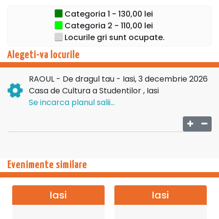
intensă, dar mereu sinceră. De la momente intime, în care
Categoria 1 - 130,00 lei
parcă timpul stă pe loc, până la clipe în care sala întreagă
Categoria 2 - 110,00 lei
devine o singură respirație, publicul nu este doar spectator,
Locurile gri sunt ocupate.
ci parte din ceea ce se întâmplă. Pentru că aici, fiecare
cântec spune o poveste, iar fiecare om o regăsește în felul
Alegeti-va locurile
lui.
RAOUL - De dragul tau - Iasi, 3 decembrie 2026
„De dragul tău” este, în esență, despre apropiere.
Casa de Cultura a Studentilor , Iasi
Despre acel sentiment rar în care nu mai ești singur într-o
Se incarca planul salii...
sală plină, ci te simți înțeles fără să spui nimic. Iar dacă
alegi să fii acolo, nu vii doar
la un concert, ci la o întâlnire
care rămâne cu tine, liniștit, mult timp după ce totul se
termină.
→→→
TURNEU
Evenimente similare
NATIONAL←←←
Iasi
Iasi