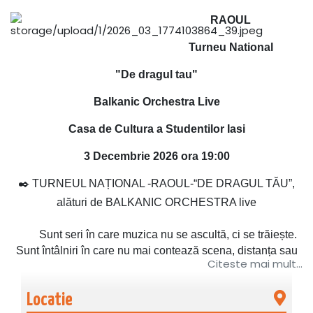
RAOUL
Turneu National
"De dragul tau"
Balkanic Orchestra Live
Casa de Cultura a Studentilor Iasi
3 Decembrie 2026 ora 19:00
✒️ TURNEUL NAȚIONAL -RAOUL-“DE DRAGUL TĂU”,
alături de BALKANIC ORCHESTRA live
Sunt seri în care muzica nu se ascultă, ci se trăiește.
Sunt întâlniri în care nu mai contează scena, distanța sau
Citeste mai mult...
luminile, ci doar ceea ce se întâmplă între oameni. Acolo
începe povestea acestui turneu. Pentru că „De dragul tău”
Locatie
nu este doar un nume, este felul în care Raoul a ales să se