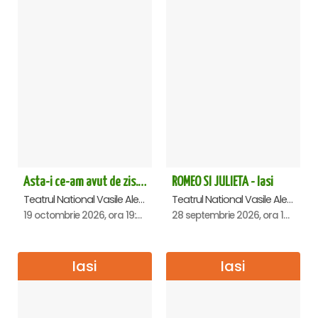
Asta-i ce-am avut de zis... - Horațiu Mălăele & Nicu Alifantis - Iasi
ROMEO SI JULIETA - Iasi
Teatrul National Vasile Alecsandri , Iasi
Teatrul National Vasile Alecsandri , Iasi
19 octombrie 2026, ora 19:00
28 septembrie 2026, ora 19:00
Iasi
Iasi