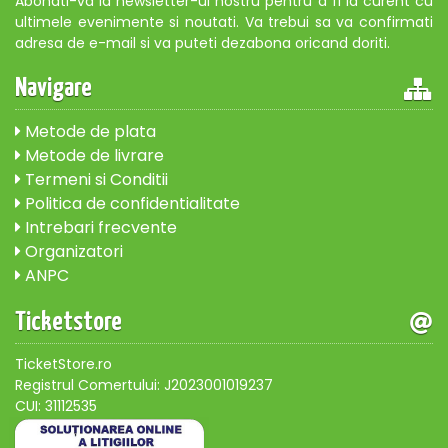
Abonati-va la newsletter-ul nostru pentru a fi la curent cu
ultimele evenimente si noutati. Va trebui sa va confirmati
adresa de e-mail si va puteti dezabona oricand doriti.
Navigare
Metode de plata
Metode de livrare
Termeni si Conditii
Politica de confidentialitate
Intrebari frecvente
Organizatori
ANPC
Ticketstore
TicketStore.ro
Registrul Comertului: J2023001019237
CUI: 31112535