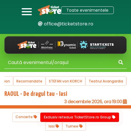
Toate evenimentele
office@ticketstore.ro
uction
Recomandate
STEFAN von KORCH
Teatrul Avangardia
RAOUL - De dragul tau - Iasi
3 decembrie 2026, ora 19:00
Concerte
Exclusiv reteaua TicketStore.ro Group
Iasi
Turnee