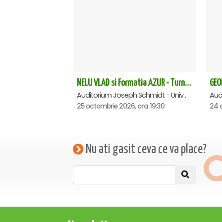
NELU VLAD si Formatia AZUR - Turneu Aniversar 50 de ani - Suceava
Auditorium Joseph Schmidt - Universitatea Stefan Cel Mare, Suceava
25 octombrie 2026, ora 19:30
24 
Nu ati gasit ceva ce va place?