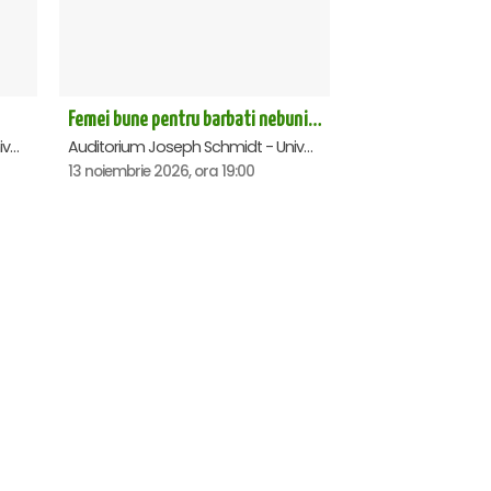
Femei bune pentru barbati nebuni - Suceava
Auditorium Joseph Schmidt - Universitatea Stefan Cel Mare, Suceava
Auditorium Joseph Schmidt - Universitatea Stefan Cel Mare, Suceava
13 noiembrie 2026, ora 19:00