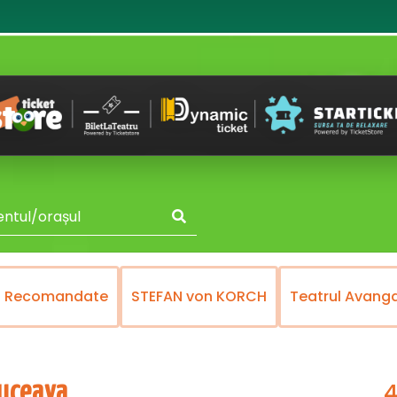
Recomandate
STEFAN von KORCH
Teatrul Avang
4
Suceava