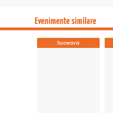
„De dragul tău” este, în esență, despre ap
singur într-o sală plină, ci te simți înțeles f
un concert, ci la o întâlnire care rămâne
Evenimente similare
→→→
TURNE
Suceava