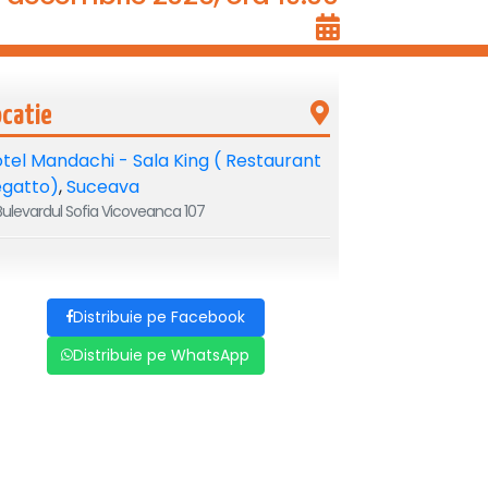
ocatie
tel Mandachi - Sala King ( Restaurant
egatto)
,
Suceava
ulevardul Sofia Vicoveanca 107
Distribuie pe Facebook
Distribuie pe WhatsApp