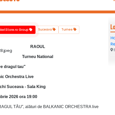
L
Suceava
Turnee
icketStore.ro Group
Ho
R
RAOUL
B
Turneu National
e dragul tau"
ic Orchestra Live
chi Suceava - Sala King
brie 2026 ora 19:00
GUL TĂU”, alături de BALKANIC ORCHESTRA live