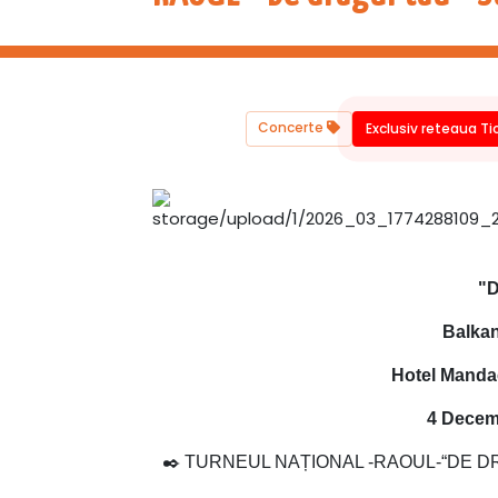
Concerte
Exclusiv reteaua T
"D
Balkan
Hotel Manda
4 Decem
✒️ TURNEUL NAȚIONAL -RAOUL-“DE DRA