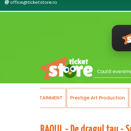
office@ticketstore.ro
SY&DANCE ENTERTAINMENT
Prestige Art Production
RAOUL - De dragul tau - 