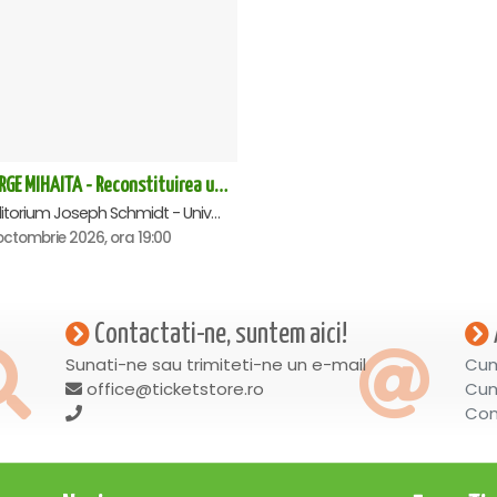
GEORGE MIHAITA - Reconstituirea unei vieti - Suceava
Auditorium Joseph Schmidt - Universitatea Stefan Cel Mare, Suceava
octombrie 2026, ora 19:00
Contactati-ne, suntem aici!
Sunati-ne sau trimiteti-ne un e-mail
Cum
office@ticketstore.ro
Cum
Con