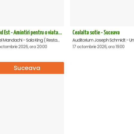
3 Sud Est - Amintiri pentru o viata - Suceava
Cealalta sotie - Suceava
Hotel Mandachi - Sala King ( Restaurant Regatto), Suceava
octombrie 2026, ora 20:00
17 octombrie 2026, ora 19:00
Suceava