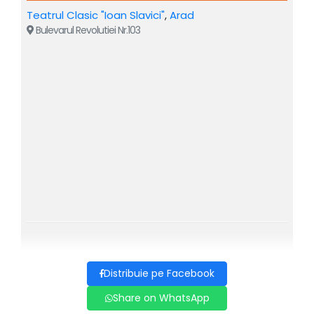
NATIONAL←←←
Teatrul Clasic "Ioan Slavici"
,
Arad
Bulevarul Revolutiei Nr.103
Distribuie pe Facebook
Share on WhatsApp