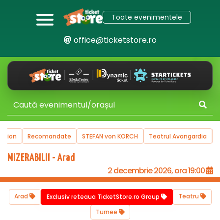
Toate evenimentele
office@ticketstore.ro
Recomandate
STEFAN von KORCH
Teatrul Avangardia
Turnee
MIZERABILII - Arad
2 decembrie 2026, ora 19:00
Arad
Teatru
Exclusiv reteaua TicketStore.ro Group
Turnee