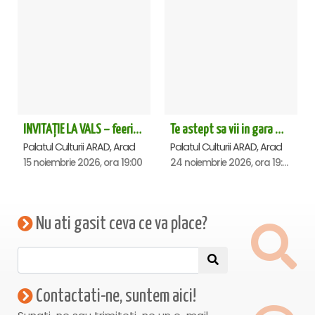
INVITAȚIE LA VALS – feerie de bal în paşi de dans - Arad
Te astept sa vii in gara mica - Mirabela Dauer & Gabriel Dorobantu - Arad
Palatul Culturii ARAD, Arad
Palatul Culturii ARAD, Arad
15 noiembrie 2026, ora 19:00
24 noiembrie 2026, ora 19:00
Nu ati gasit ceva ce va place?
Contactati-ne, suntem aici!