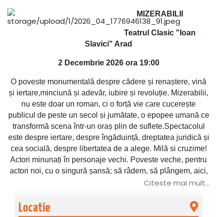
MIZERABILII
Teatrul Clasic "Ioan
Slavici" Arad
2 Decembrie 2026 ora 19:00
O poveste monumentală despre cădere și renaștere, vină
și iertare,minciună și adevăr, iubire și revoluție. Mizerabilii,
nu este doar un roman, ci o forță vie care cucerește
publicul de peste un secol și jumătate, o epopee umană ce
transformă scena într-un oraș plin de suflete.Spectacolul
este despre iertare, despre îngăduință, dreptatea juridică și
cea socială, despre libertatea de a alege. Milă si cruzime!
Actori minunați în personaje vechi. Poveste veche, pentru
actori noi, cu o singură șansă; să râdem, să plângem, aici,
pe scenă, pentru oameni, cu oameni.
Citeste mai mult...
→→→
TURNEU
Locatie