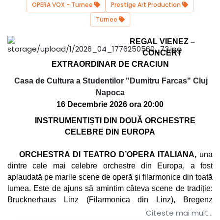
OPERA VOX - Turnee
Prestige Art Production
Turnee
REGAL VIENEZ –
CONCERT
EXTRAORDINAR DE CRACIUN
Casa de Cultura a Studentilor "Dumitru Farcas" Cluj
Napoca
16 Decembrie 2026 ora 20:00
INSTRUMENTIȘTI DIN DOUĂ ORCHESTRE
CELEBRE DIN EUROPA
ORCHESTRA DI TEATRO D’OPERA ITALIANA,
una
dintre cele mai celebre orchestre din Europa, a fost
aplaudată pe marile scene de operă și filarmonice din toată
lumea. Este de ajuns să amintim câteva scene de tradiție:
Brucknerhaus Linz (Filarmonica din Linz), Bregenz
Festspielhaus (Filarmonica din Bregenz), Brunnenhof der
Citeste mai mult...