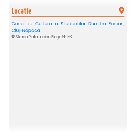
Residenz München (Palatul Imperial din München), Palatul
Hofburg din Viena, Stadthalle Viena, Meistersingershalle
Locatie
Nürnberg, Kasemattenbuehne Graz, etc.
Recunoașterea orchestrei este dată și de colaborările cu
Casa de Cultura a Studentilor Dumitru Farcas
,
mari nume ale liricii mondiale, soliști și dirijori de la Arena
Cluj-Napoca
Strada Piata Lucian Blaga Nr.1-3
din Verona, Teatrul Scala din Milano, Teatrul de Operă din
Roma, Opera de Stat din Viena, etc.
Membrilor Orchestrei di Teatro D’Opera Italiana li se
alătură și artiști instrumentiști din
ORCHESTRA OPEREI
VOX
, cunoscută și apreciată la nivel național și
internațional. Este un concept nou în România, când artiști
instrumentiști din două orchestre de prim rang din Europa
își dau mâna pentru a oferi publicului seri memorabile și
experiențe muzicale unice.
DE LA JOHANN STRAUSS LA BOGDAN COSTACHE
SAU DESPRE MODELUL VIENEZ AL DIRIJATULUI CU
VIOARA ÎN MÂNĂ!
Conducerea muzicală a spectacolului va fi asigurată de