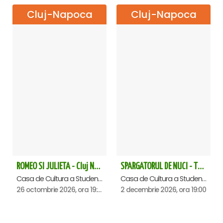
Spectacol prezentat de Prestige Art Production,
Cluj-Napoca
Cluj-Napoca
companie dedicată promovării artei de calitate.
→→→
TURNEU
NATIONAL←←←
ROMEO SI JULIETA - Cluj Napoca
SPARGATORUL DE NUCI - Turneu National - Cluj Napoca
Casa de Cultura a Studentilor Dumitru Farcas, Cluj-Napoca
Casa de Cultura a Studentilor Dumitru Farcas, Cluj-Napoca
26 octombrie 2026, ora 19:00
2 decembrie 2026, ora 19:00