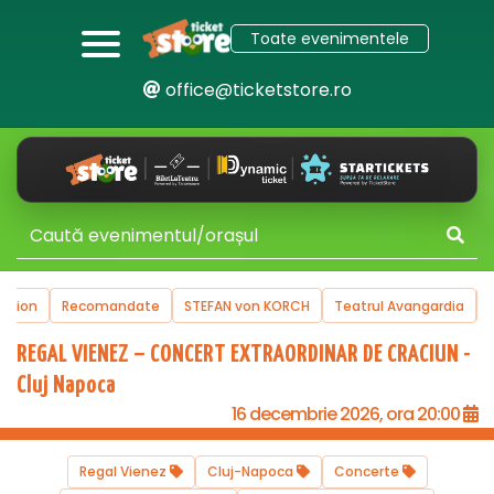
Toate evenimentele
office@ticketstore.ro
uction
Recomandate
STEFAN von KORCH
Teatrul Avangardia
REGAL VIENEZ – CONCERT EXTRAORDINAR DE CRACIUN -
Cluj Napoca
16 decembrie 2026, ora 20:00
Regal Vienez
Cluj-Napoca
Concerte