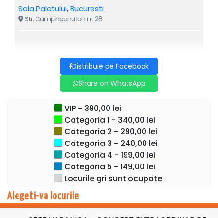
transformă fiecare seară într-o adevărată sărbătoare.
Sala Palatului
,
Bucuresti
Str. Campineanu Ion nr. 28
Asigurăți locul acum și trăiește magia celui mai
așteptat concert de Crăciun, impreuna cu Stefan Banica, la
Sala Palatului.
Distribuie pe Facebook
Muzică live, decoruri de poveste, lumini
spectaculoase, ecrane uriașe, efecte speciale, invitați-
Share on WhatsApp
surpriză, zeci de dansuri și interpretări impresionante, într-
una dintre cele mai complexe producții muzicale din
VIP - 390,00 lei
România:
Concert Extraordinar de Crăciun Ștefan
Categoria 1 - 340,00 lei
Bănică
:
5 &
6
decembrie, ora 19:30, la Sala Palatului.
Categoria 2 - 290,00 lei
Categoria 3 - 240,00 lei
Un concert care nu se povestește — se trăiește.
Categoria 4 - 199,00 lei
Categoria 5 - 149,00 lei
Locurile gri sunt ocupate.
Alegeti-va locurile