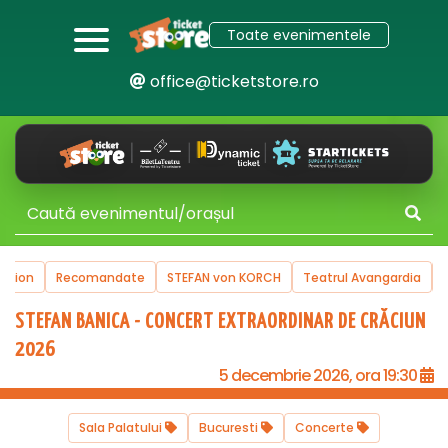
Toate evenimentele
office@ticketstore.ro
uction
Recomandate
STEFAN von KORCH
Teatrul Avangardia
STEFAN BANICA - CONCERT EXTRAORDINAR DE CRĂCIUN
2026
5 decembrie 2026, ora 19:30
Sala Palatului
Bucuresti
Concerte