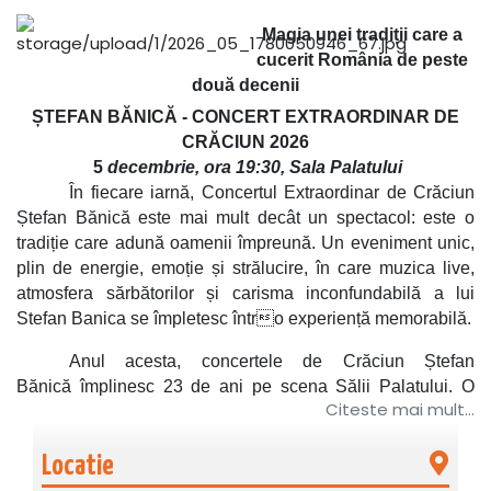
Magia unei tradiții care a
cucerit România de peste
două decenii
ȘTEFAN BĂNICĂ - CONCERT EXTRAORDINAR DE
CRĂCIUN
2026
5
decembrie, ora 19
:
30, Sala Palatului
În fiecare iarnă,
Concertul Extraordinar de Crăciun
Ștefan Bănică
este mai mult decât un spectacol: este o
tradiție
care adună oamenii împreună. U
n eveniment unic,
plin de energie, emoție și strălucire, în care muzica live,
atmosfera sărbătorilor și carisma inconfundabilă a lui
Stefan Banica se împletesc întro experiență memorabilă.
Anul acesta,
concertele de Crăciun Ștefan
Bănică
împlinesc
23 de ani pe scena Sălii Palatului. O
Citeste mai mult...
performanță unică a unui artist român,
care a devenit
simbolul Crăciunului în România.
Locatie
Un spectacol care ridică sala în picioare și