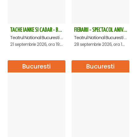
TACHE IANKE SI CADAR - Bucuresti
FIERARII - SPECTACOL ANIVERSAR GEORGE MIHĂIȚĂ
Teatrul National Bucuresti - Sala Ion Caramitru, Bucuresti
Teatrul National Bucuresti - Sala Ion Caramitru, Bucuresti
21 septembrie 2026, ora 19:00
28 septembrie 2026, ora 19:00
Bucuresti
Bucuresti