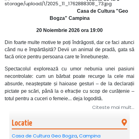
Casa de Cultura "Geo
Bogza" Campina
20 Noiembrie 2026 ora 19:00
Din foarte multe motive te poți îndrăgosti, dar ce faci atunci
când nu e împărtășită? Devii un animal de pradă, gata să
facă orice pentru persoana care te înnebunește.
Spectacolul explorează cu umor nebunia unei pasiuni
necontrolate: cum un bărbat poate recurge la cele mai
absurde, neașteptate și haioase gesturi – de la declarații
pictate pe scări, până la o efracție cu scop de curățenie –
totul pentru a cuceri o femeie... deja logodită.
Citeste mai mult...
Vă așteptăm la o comedie spumoasă și romantică unde
veți avea parte de dragoste, faliment și mopuri, de articole
Locatie
și palpitații, de un lob demențial și de o dragoste cu
scurtcircuit și obsesii periculoase!
Casa de Cultura Geo Bogza
,
Campina