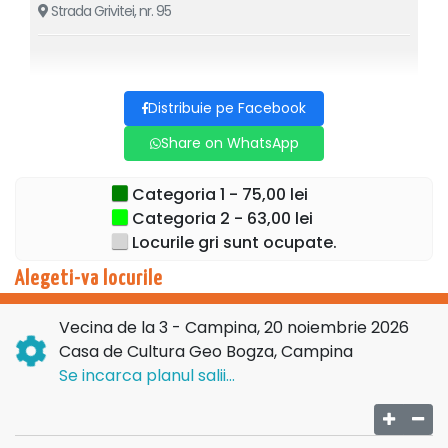
Strada Grivitei, nr. 95
Regia Marius Gîlea (recunoscut pentru Soț de vânzare,
Despărțiți din dragoste, Viața conjugală (a)normală,
Infidelii, Iubirea e un lucru foarte mare, Cuplu ideal).
Distribuie pe Facebook
Cu Simona Pustianu, Șerban Lazarovici și Marius Gîlea.
Share on WhatsApp
Recomandat: 12+
Categoria 1 - 75,00 lei
Categoria 2 - 63,00 lei
Locurile gri sunt ocupate.
Alegeti-va locurile
Vecina de la 3 - Campina, 20 noiembrie 2026
Casa de Cultura Geo Bogza, Campina
Se incarca planul salii...