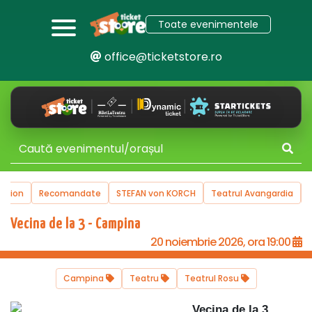
Toate evenimentele
office@ticketstore.ro
omandate
STEFAN von KORCH
Teatrul Avangardia
Turnee
Vict
Vecina de la 3 - Campina
20 noiembrie 2026, ora 19:00
Campina
Teatru
Teatrul Rosu
Vecina de la 3