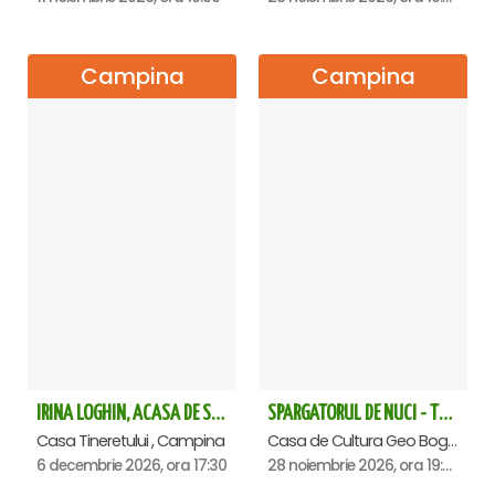
Campina
Campina
IRINA LOGHIN, ACASA DE SARBATORI, IMPREUNA CU INVITATII SAI - Campina
SPARGATORUL DE NUCI - Turneu National - Campina
Casa Tineretului , Campina
Casa de Cultura Geo Bogza, Campina
6 decembrie 2026, ora 17:30
28 noiembrie 2026, ora 19:00