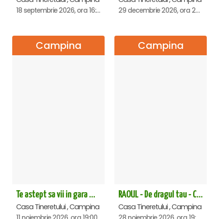
18 septembrie 2026, ora 16:00
29 decembrie 2026, ora 20:00
Campina
Campina
Te astept sa vii in gara mica - Mirabela Dauer & Gabriel Dorobantu - Campina
RAOUL - De dragul tau - Campina
Casa Tineretului , Campina
Casa Tineretului , Campina
11 noiembrie 2026, ora 19:00
28 noiembrie 2026, ora 19:00