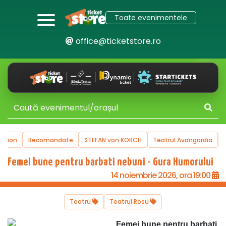
Toate evenimentele
office@ticketstore.ro
uction
Recomandate
STEFAN von KORCH
Teatrul Avangardia
Femei bune pentru barbati nebuni - Gura Humorului
14 noiembrie 2026, ora 19:00
Teatru
Teatrul Rosu
Femei bune pentru barbati