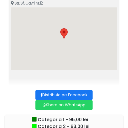
.
Pavel Bârsan
Str. Sf. Gavril Nr.12
Recomandat 14+
Distribuie pe Facebook
Share on WhatsApp
Categoria 1 - 95,00 lei
Categoria 2 - 63,00 lei