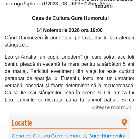
nebuni
Casa de Cultura Gura Humorului
14 Noiembrie 2026 ora 19:00
Când Dumnezeu îți pune totul pe tavă, dar tu faci alegeri
stângace…
Leo și Amalia, un cuplu „modern” (în care soția face toți
banii), pleacă în vacanță la mare pentru a sărbători 5 ani
de mariaj. Fericitul eveniment din viața lor este curând
perturbat de apariția lui Eusebiu, fostul soț, un urmăritor
veritabil, obsedat și foarte determinat să o recucerească.
Ca să fie mai stânjenitor, intră în scenă și Lili, amica lui
Leo, cuminte și discretă până la primul pahar. Și ca
Citeste mai mult...
lucrurile să se complice cu adevărat, se adaugă alcool, iar
cele 4 personaje ajung în situații de tot râsul în incinta
hotelului Meduza.
Locatie
O comedie cu Livia Taloi, Adelina Mihalcea, Alin Brancu și
Casa de Cultura Gura Humorului
,
Gura-Humorului