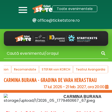
Toate evenimentele
office@ticketstore.ro
uction
Recomandate
STEFAN von KORCH
Teatrul Avangardia
CARMINA BURANA - GRADINA DE VARA HERASTRAU
17 iul. 2026 - 21 feb. 2027, ora 20:00
CARMINA BURANA