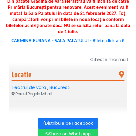
Din păcate Grădina de Vară Herastrau va fi închisă de către
Primăria București pentru renovare. Acest eveniment va fi
mutat la Sala Palatului în data de 21 februarie 2027. Toți
cumpărătorii vor primi bilete în noua locație conform
biletelor achiziționate dacă NU se solicită retur până la data
de 1 iulie.
CARMINA BURANA - SALA PALATULUI - Bilete click aici!
Citeste mai mult...
Locatie
Teatrul de vara
,
Bucuresti
Parcul Regele Mihai I
Distribuie pe Facebook
Share on WhatsApp