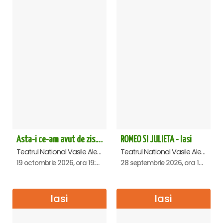
Asta-i ce-am avut de zis... - Horațiu Mălăele & Nicu Alifantis - Iasi
ROMEO SI JULIETA - Iasi
Teatrul National Vasile Alecsandri , Iasi
Teatrul National Vasile Alecsandri , Iasi
19 octombrie 2026, ora 19:00
28 septembrie 2026, ora 19:00
Iasi
Iasi