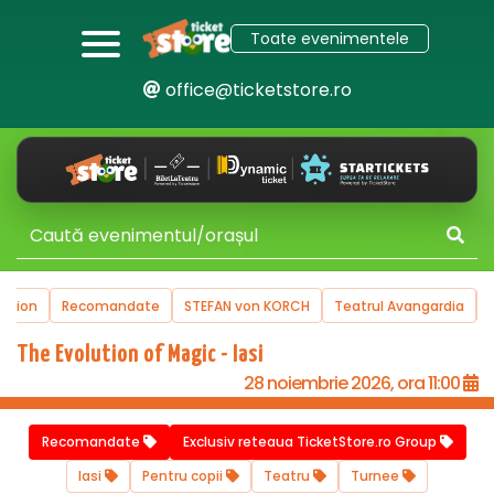
Toate evenimentele
office@ticketstore.ro
te
STEFAN von KORCH
Teatrul Avangardia
Turnee
Victory of 
The Evolution of Magic - Iasi
28 noiembrie 2026, ora 11:00
Recomandate
Exclusiv reteaua TicketStore.ro Group
Iasi
Pentru copii
Teatru
Turnee