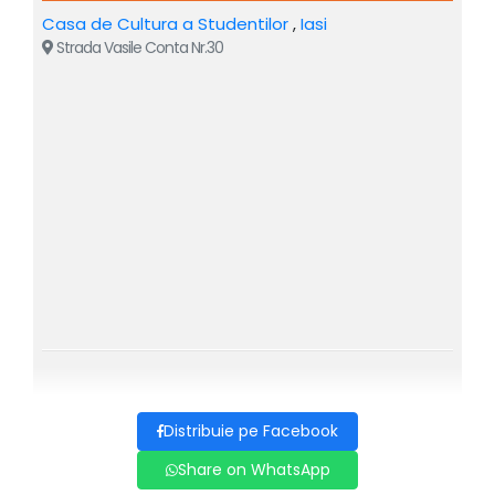
Casa de Cultura a Studentilor
,
Iasi
Strada Vasile Conta Nr.30
Acest spectacol de 60–70 de minute este conceput pentru
publicul de teatru și este potrivit pentru toate vârstele.
Spectacolul este vizual, teatral și captivant, fiind ideal
pentru public internațional.
Spectacolul sustinut de Craig & Elizabeth, este prezentat
de mulți ani în Marea Britanie și la nivel internațional și
continuă să fie invitat în teatre, festivaluri și evenimente
speciale.
The Evolution of Magic este un spectacol modern în care
realitatea și iluzia se întâlnesc, creând o experiență de
teatru captivantă și memorabilă.
Distribuie pe Facebook
Spectacolul este unul dintre cele mai longevive spectacole
Share on WhatsApp
de magie din Marea Britanie, fiind prezentat anual din
2016.