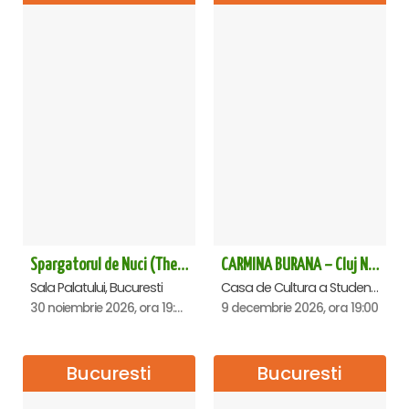
Spargatorul de Nuci (The Nutcracker) -UKRAINIAN CLASSICAL BALLET (ora 19.30) - Bucuresti
CARMINA BURANA – Cluj Napoca
Sala Palatului, Bucuresti
Casa de Cultura a Studentilor Dumitru Farcas, Cluj-Napoca
30 noiembrie 2026, ora 19:30
9 decembrie 2026, ora 19:00
Bucuresti
Bucuresti