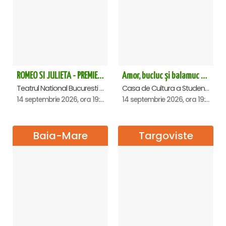
ROMEO SI JULIETA - PREMIERA OFICIALA - Bucuresti
Amor, bucluc și balamuc - Premiera națională - Cluj Napoca
Teatrul National Bucuresti - Sala Ion Caramitru, Bucuresti
Casa de Cultura a Studentilor Dumitru Farcas, Cluj-Napoca
14 septembrie 2026, ora 19:00
14 septembrie 2026, ora 19:30
Baia-Mare
Targoviste