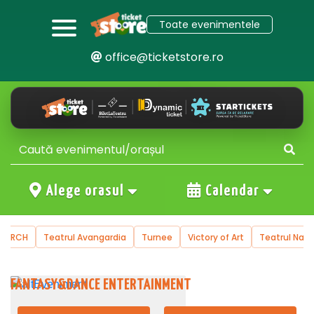
Toate evenimentele
office@ticketstore.ro
Alege orasul
Calendar
atrul Avangardia
Turnee
Victory of Art
Teatrul National de Opere
FANTASY&DANCE ENTERTAINMENT