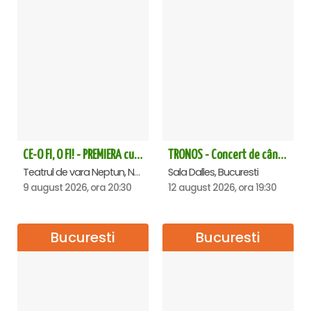
CE-O FI, O FI! - PREMIERA cu Doru Octavian Dumitru - Neptun
TRONOS - Concert de cântări bizantine la Sala Dalles
Teatrul de vara Neptun, Neptun
Sala Dalles, Bucuresti
9 august 2026, ora 20:30
12 august 2026, ora 19:30
Bucuresti
Bucuresti