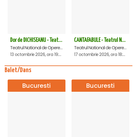
Dor de DICHISEANU - Teatrul Național de Operetă și Musical „Ion Dacian"
CANTAFABULE - Teatrul National de Opereta si Musical
Teatrul National de Opereta si Musical Ion Dacian, Bucuresti
Teatrul National de Opereta si Musical Ion Dacian, Bucuresti
13 octombrie 2026, ora 19:00
17 octombrie 2026, ora 18:00
Balet/Dans
Bucuresti
Bucuresti