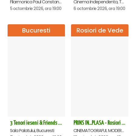
Filarmonica Paul Constantinescu, Ploiesti
Cinema Independenta, Targoviste
5 octombrie 2026, ora 19:00
6 octombrie 2026, ora 19:00
Bucuresti
Rosiori de Vede
3 Tenori ieseni & Friends - Sala Palatului
PRINS IN...PLASA - Rosiori de Vede
Sala Palatului, Bucuresti
CINEMATOGRAFUL MODERN, Rosiori de Vede