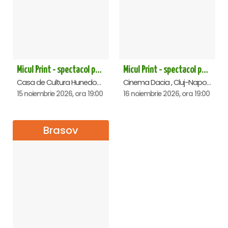
Micul Print - spectacol pentru oameni mari - Hunedoara
Micul Print - spectacol pentru oameni mari - Cluj Napoca
Casa de Cultura Hunedoara - Centrul Cultural Corviniana , Hunedoara
Cinema Dacia , Cluj-Napoca
15 noiembrie 2026, ora 19:00
16 noiembrie 2026, ora 19:00
Brasov