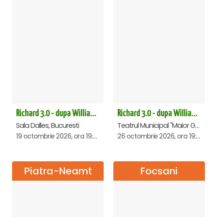
Richard 3.0 - dupa William Shakespeare - Bucuresti
Richard 3.0 - dupa William Shakespeare - Premiera - Focsani
Sala Dalles, Bucuresti
Teatrul Municipal "Maior Gh. Pastia", Focsani
19 octombrie 2026, ora 19:00
26 octombrie 2026, ora 19:00
Piatra-Neamt
Focsani