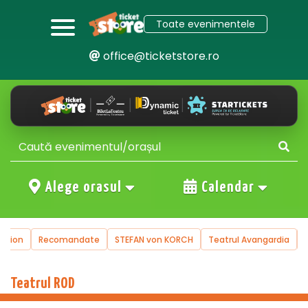
Toate evenimentele
office@ticketstore.ro
Alege orasul
Calendar
Recomandate
STEFAN von KORCH
Teatrul Avangardia
Turnee
Teatrul ROD