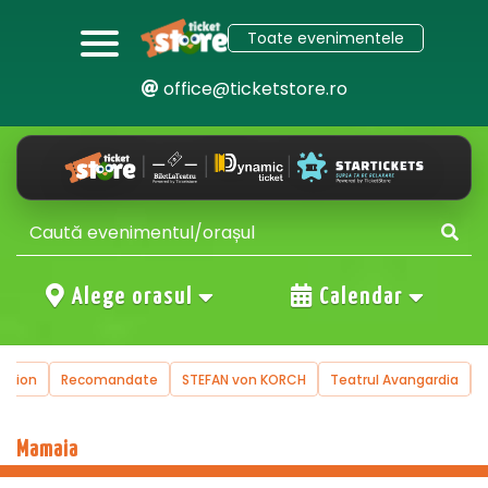
Toate evenimentele
office@ticketstore.ro
Alege orasul
Calendar
uction
Recomandate
STEFAN von KORCH
Teatrul Avangardia
Mamaia