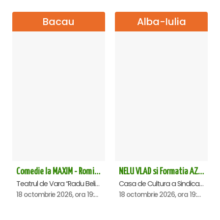
Bacau
Alba-Iulia
Comedie la MAXIM - Romica Tociu si Cornel Palade - Bacau
NELU VLAD si Formatia AZUR - Turneu Aniversar 50 de ani - Alba Iulia
Teatrul de Vara “Radu Beligan”, Bacau
Casa de Cultura a Sindicatelor , Alba-Iulia
18 octombrie 2026, ora 19:30
18 octombrie 2026, ora 19:30