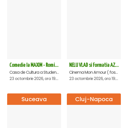
Comedie la MAXIM - Romica Tociu si Cornel Palade - Alba Iulia
NELU VLAD si Formatia AZUR - Turneu Aniversar 50 de ani - Piatra Neamt
Casa de Cultura a Studentilor, Alba-Iulia
Cinema Mon Amour ( fost Dacia ), Piatra-Neamt
23 octombrie 2026, ora 19:00
23 octombrie 2026, ora 19:30
Suceava
Cluj-Napoca