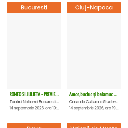
Bucuresti
Cluj-Napoca
ROMEO SI JULIETA - PREMIERA OFICIALA - Bucuresti
Amor, bucluc și balamuc - Premiera națională - Cluj Napoca
Teatrul National Bucuresti - Sala Ion Caramitru, Bucuresti
Casa de Cultura a Studentilor Dumitru Farcas, Cluj-Napoca
14 septembrie 2026, ora 19:00
14 septembrie 2026, ora 19:30