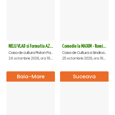
NELU VLAD si Formatia AZUR - Turneu Aniversar 50 de ani - Vatra Dornei
Comedie la MAXIM - Romica Tociu si Cornel Palade - Satu Mare
Casa de cultura Platon Pardau, Vatra-Dornei
Casa de Cultura a Sindicatelor , Satu-Mare
24 octombrie 2026, ora 19:30
25 octombrie 2026, ora 16:00
Baia-Mare
Suceava