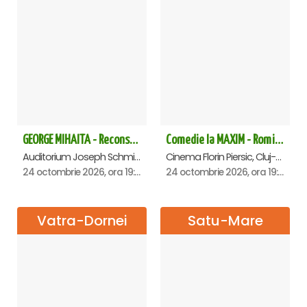
GEORGE MIHAITA - Reconstituirea unei vieti - Suceava
Comedie la MAXIM - Romica Tociu si Cornel Palade - Cluj Napoca
Auditorium Joseph Schmidt - Universitatea Stefan Cel Mare, Suceava
Cinema Florin Piersic, Cluj-Napoca
24 octombrie 2026, ora 19:00
24 octombrie 2026, ora 19:30
Vatra-Dornei
Satu-Mare