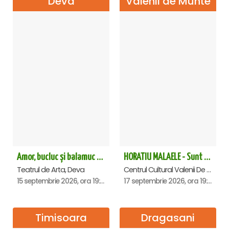
Deva
Valenii de Munte
Amor, bucluc și balamuc - Premiera națională - Deva
HORATIU MALAELE - Sunt un orb - Valenii de Munte
Teatrul de Arta, Deva
Centrul Cultural Valenii De Munte, Valenii de Munte
15 septembrie 2026, ora 19:30
17 septembrie 2026, ora 19:00
Timisoara
Dragasani