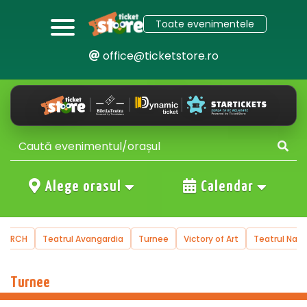
Toate evenimentele
office@ticketstore.ro
Alege orasul
Calendar
trul Avangardia
Turnee
Victory of Art
Teatrul National de Opere
Turnee