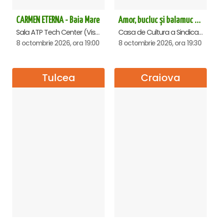
CARMEN ETERNA - Baia Mare
Amor, bucluc și balamuc - Premiera națională - Ramnicu Valcea
Sala ATP Tech Center (Vis a vis de Auchan), Baia-Mare
Casa de Cultura a Sindicatelor , Ramnicu-Valcea
8 octombrie 2026, ora 19:00
8 octombrie 2026, ora 19:30
Tulcea
Craiova