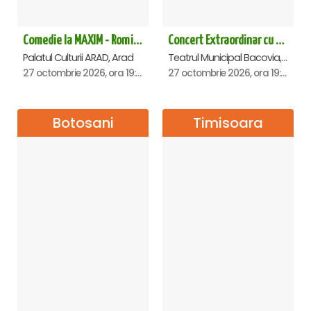
Comedie la MAXIM - Romica Tociu si Cornel Palade - Arad
Concert Extraordinar cu tenorul Paul Celmare - Bacau
Palatul Culturii ARAD, Arad
Teatrul Municipal Bacovia, Bacau
27 octombrie 2026, ora 19:00
27 octombrie 2026, ora 19:00
Botosani
Timisoara