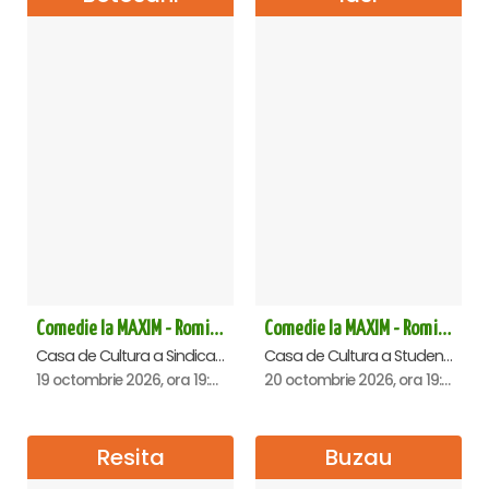
Comedie la MAXIM - Romica Tociu și Cornel Palade - Botosani
Comedie la MAXIM - Romica Tociu si Cornel Palade - Iasi
Casa de Cultura a Sindicatelor "Nicolae Iorga" , Botosani
Casa de Cultura a Studentilor , Iasi
19 octombrie 2026, ora 19:00
20 octombrie 2026, ora 19:00
Resita
Buzau