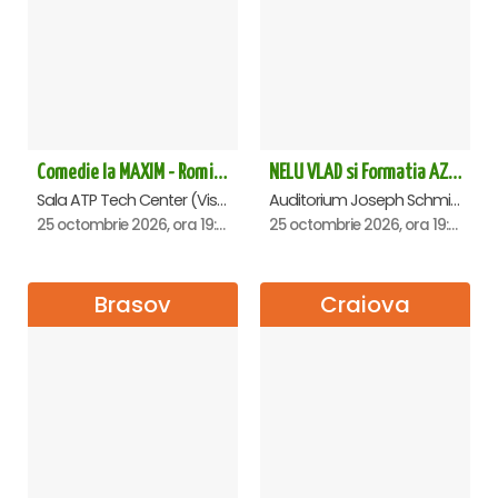
Comedie la MAXIM - Romica Tociu si Cornel Palade - Baia Mare
NELU VLAD si Formatia AZUR - Turneu Aniversar 50 de ani - Suceava
Sala ATP Tech Center (Vis a vis de Auchan), Baia-Mare
Auditorium Joseph Schmidt - Universitatea Stefan Cel Mare, Suceava
25 octombrie 2026, ora 19:30
25 octombrie 2026, ora 19:30
Brasov
Craiova