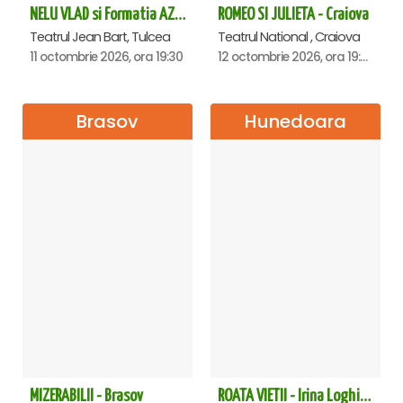
NELU VLAD si Formatia AZUR - Turneu Aniversar 50 de ani - Tulcea
ROMEO SI JULIETA - Craiova
Teatrul Jean Bart, Tulcea
Teatrul National , Craiova
11 octombrie 2026, ora 19:30
12 octombrie 2026, ora 19:00
Brasov
Hunedoara
MIZERABILII - Brasov
ROATA VIETII - Irina Loghin și Maria Dragomiroiu - Hunedoara