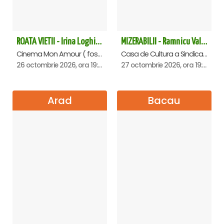
ROATA VIETII - Irina Loghin și Maria Dragomiroiu - Piatra Neamt
MIZERABILII - Ramnicu Valcea
Cinema Mon Amour ( fost Dacia ), Piatra-Neamt
Casa de Cultura a Sindicatelor , Ramnicu-Valcea
26 octombrie 2026, ora 19:00
27 octombrie 2026, ora 19:00
Arad
Bacau