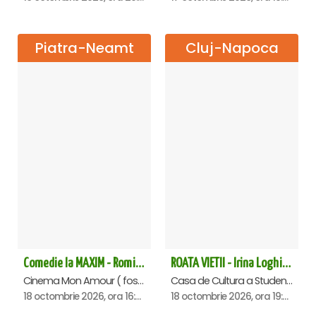
Piatra-Neamt
Cluj-Napoca
Comedie la MAXIM - Romica Tociu si Cornel Palade - Piatra Neamt
ROATA VIETII - Irina Loghin și Maria Dragomiroiu - Cluj Napoca
Cinema Mon Amour ( fost Dacia ), Piatra-Neamt
Casa de Cultura a Studentilor Dumitru Farcas, Cluj-Napoca
18 octombrie 2026, ora 16:00
18 octombrie 2026, ora 19:00