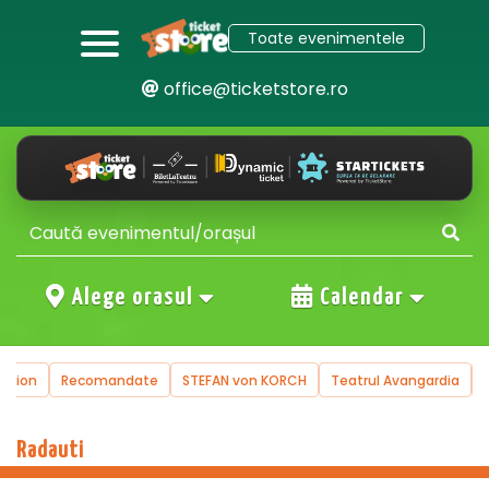
Toate evenimentele
office@ticketstore.ro
Alege orasul
Calendar
uction
Recomandate
STEFAN von KORCH
Teatrul Avangardia
Radauti