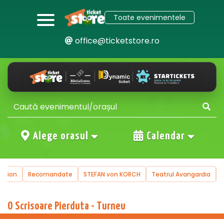
Toate evenimentele
office@ticketstore.ro
Alege orasul
Calendar
uction
Recomandate
STEFAN von KORCH
Teatrul Avangardia
O Scrisoare Pierduta - Turneu