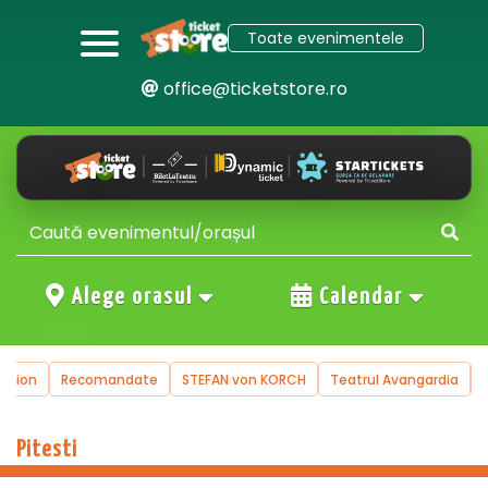
Toate evenimentele
office@ticketstore.ro
Alege orasul
Calendar
uction
Recomandate
STEFAN von KORCH
Teatrul Avangardia
Pitesti