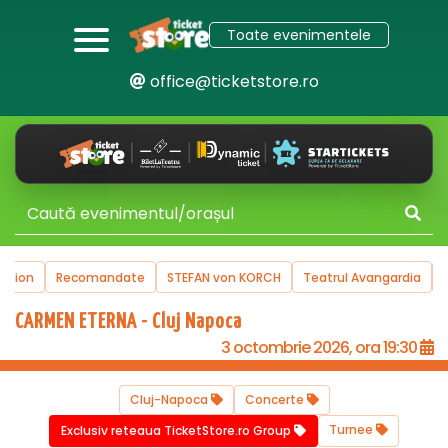
Toate evenimentele
office@ticketstore.ro
uction
Recomandate
STEFAN von KORCH
Teatrul Avangardia
CARMEN ETERNA - Cluj Napoca
3 octombrie 2026, ora 19:30
Cluj-Napoca
Concerte
Turnee
Exclusiv reteaua TicketStore.ro Group