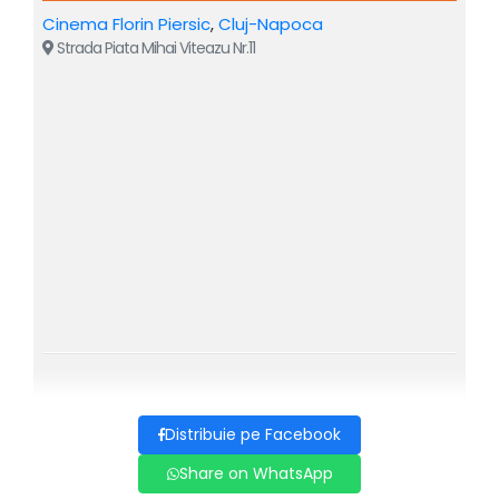
CARMEN-Adina Papadimas
Cinema Florin Piersic
,
Cluj-Napoca
Strada Piata Mihai Viteazu Nr.11
DON JOSE- Adrian Dumitru
MICAELA- Mirela Bunoaica
ESCAMILLO- Fang Shuang
FRASQUITA-Miruna Iancu
MERCEDES-Alexandrina Stan
REMENDADO-Ciprian Pahonea
DANCAIRO-Paul Celmare
ZUNIGA-Alexandru Grajdeanu
Distribuie pe Facebook
ZUNIGA-Alexandru Grajdeanu
Carmen este o operă cu
Share on WhatsApp
muzică compusă de Georges Bizet pe un libret de Henri
Meilhac și Ludovic Halévy, după nuvela omonimă a lui