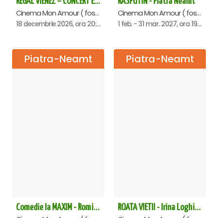
REGAL VIENEZ – CONCERT EXTRAORDINAR DE CRACIUN - Piatra Neamt
RASPUTIN - Piatra Neamt
Cinema Mon Amour ( fost Dacia ), Piatra-Neamt
Cinema Mon Amour ( fost Dacia ), Piatra-Neamt
18 decembrie 2026, ora 20:00
1 feb. - 31 mar. 2027, ora 19:00
Piatra-Neamt
Piatra-Neamt
Comedie la MAXIM - Romica Tociu si Cornel Palade - Piatra Neamt
ROATA VIETII - Irina Loghin și Maria Dragomiroiu - Piatra Neamt