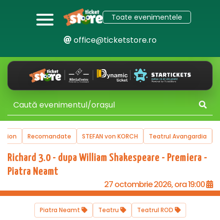
Toate evenimentele
office@ticketstore.ro
uction
Recomandate
STEFAN von KORCH
Teatrul Avangardia
Richard 3.0 - dupa William Shakespeare - Premiera -
Piatra Neamt
27 octombrie 2026, ora 19:00
Piatra Neamt
Teatru
Teatrul ROD