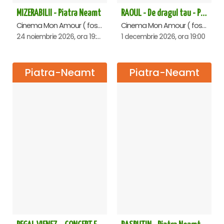
MIZERABILII - Piatra Neamt
RAOUL - De dragul tau - Piatra Neamt
Asistent scenograf:
Cinema Mon Amour ( fost Dacia ), Piatra-Neamt
Cinema Mon Amour ( fost Dacia ), Piatra-Neamt
Cristian Mierlă
24 noiembrie 2026, ora 19:00
1 decembrie 2026, ora 19:00
O producție: Teatrul ROD București cu sprijinul Epson.
Piatra-Neamt
Piatra-Neamt
Durata spectacol: 90 minute
Vârsta recomandată: +12
Genul spectacolului: dram