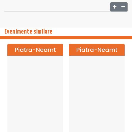
Ce spun oamenii care au fost la spectacol?
„Am plecat cu o senzație de pace în suflet de la spectacol."
(Laura T., Brașov)
„Uau! Un spectacol puternic care te ajută să înțelegi
Evenimente similare
realitatea în care trăim. Dar fără să te sperie. Dimpotrivă.
Prinzi curaj." (Răzvan P., București).
Piatra-Neamt
Piatra-Neamt
Distribuția:
Roxana Lupu
Ioan Paraschiv
Mihai Munteniță
Ștefan Ruxanda
Regia:
Ștefan Ruxanda
Scenografia:
Miruna Rădulescu