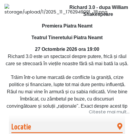
Richard 3.0 - dupa William
Shakespeare
Premiera Piatra Neamt
Teatrul Tineretului Piatra Neamt
27 Octombrie 2026 ora 19:00
Richard 3.0 este un spectacol despre putere, frică și răul
care se strecoară în viețile noastre fără să mai bată la ușă.
Trăim într-o lume marcată de conflicte la graniță, crize
politice și financiare, lupte tot mai dure pentru influență.
Răul nu mai vine în armură și cu sabia ridicată. Vine bine
îmbrăcat, cu zâmbetul pe buze, cu discursuri
convingătoare și soluții „raționale". Exact despre acest tip
Citeste mai mult...
de rău vorbește „Richard 3.0", o reinterpretare modernă și
tulburător de actuală a piesei Richard al III-lea de William
Locatie
Shakespeare.