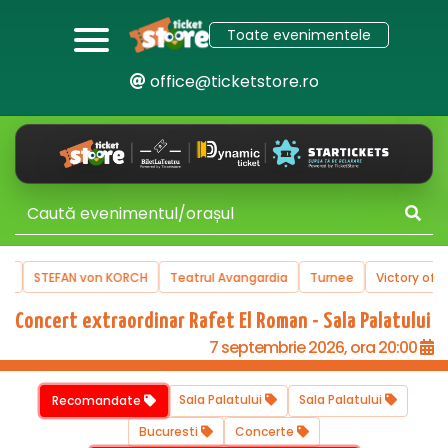
Toate evenimentele
office@ticketstore.ro
e
STEFAN von KORCH
Teatrul Avangardia
Turnee
Victory of Ar
Concert extraordinar Rafet El Roman - Sala Palatului
7 septembrie 2026, ora 20:00
Sala Palatului
Sala Palatului
Recomandate
Bucuresti
Concerte