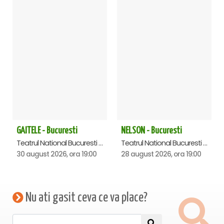
kurulan kültürel bir köprüdür. Bu gece, aşkın evrensel
dilinde birleşmeye, yıllardır şarkılarıyla dertleşen herkesin
ortak bir paydada buluşmasına bir davettir. İlk notadan son
alkışa kadar, sanatçının buradaki hayranlarıyla olan bu ilk
ve tarihi randevusuna özel olarak tasarlanmış, nadir bir
deneyimin parçası olacaksınız.
Bu tarihi anın bir parçası olma fırsatını kaçırmayın. Müziğin
tüm mesafeleri yok edeceği bu gecede, Rafet El Roman’ın
Romanya hikayesinin ilk sayfasını hep birlikte yazmak için
sizleri bekliyoruz.
GAITELE - Bucuresti
NELSON - Bucuresti
Teatrul National Bucuresti - Sala Ion Caramitru, Bucuresti
Teatrul National Bucuresti - Sala Ion Caramitru, Bucuresti
30 august 2026, ora 19:00
28 august 2026, ora 19:00
Nu ati gasit ceva ce va place?