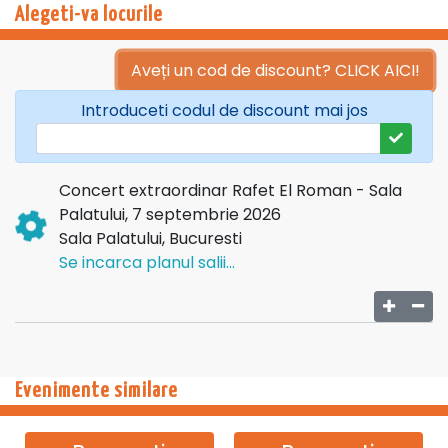
Alegeti-va locurile
Aveți un cod de discount? CLICK AICI!
Introduceti codul de discount mai jos
Concert extraordinar Rafet El Roman - Sala
Palatului, 7 septembrie 2026
Sala Palatului, Bucuresti
Se incarca planul salii...
Cu o carieră de peste trei decenii, Rafet El Roman și-a pus
amprenta asupra muzicii pop printr-un stil care transcende
Evenimente similare
granițele: o fuziune perfectă între baladele romantice
profunde și ritmurile moderne captivante. Artistul care a