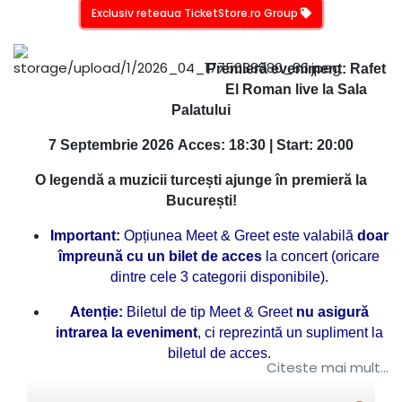
Exclusiv reteaua TicketStore.ro Group
Premieră eveniment: Rafet
El Roman live la Sala
Palatului
7 Septembrie 2026 Acces: 18:30 | Start: 20:00
O legendă a muzicii turcești ajunge în premieră la
București!
Important:
Opțiunea Meet & Greet este valabilă
doar
împreună cu un bilet de acces
la concert (oricare
dintre cele 3 categorii disponibile).
Atenție:
Biletul de tip Meet & Greet
nu asigură
intrarea la eveniment
, ci reprezintă un supliment la
biletul de acces.
Citeste mai mult...