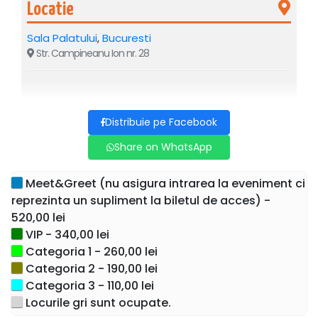
Locatie
Sala Palatului
,
Bucuresti
Str. Campineanu Ion nr. 28
Distribuie pe Facebook
Share on WhatsApp
Meet&Greet (nu asigura intrarea la eveniment ci
reprezinta un supliment la biletul de acces) -
520,00 lei
Sala Palatului va deveni epicentrul emoției și al
VIP - 340,00 lei
romantismului într-o seară care va rămâne scrisă în istoria
Categoria 1 - 260,00 lei
concertelor din capitală.
Rafet El Roman
, unul dintre cei
Categoria 2 - 190,00 lei
mai iubiți și influenți artiști ai Turciei, vine pentru prima dată
Categoria 3 - 110,00 lei
în România, oferind publicului o ocazie unică de a
Locurile gri sunt ocupate.
experimenta live carisma sa inconfundabilă.