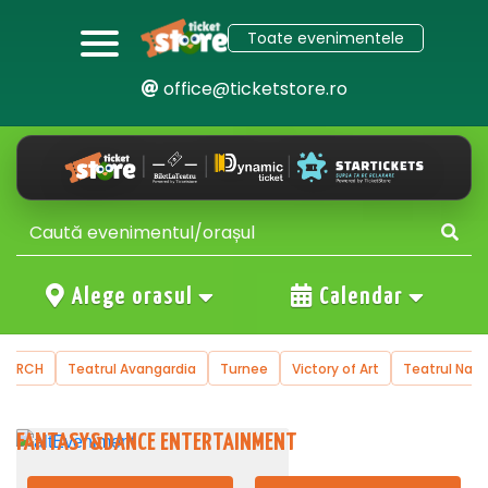
Toate evenimentele
office@ticketstore.ro
Alege orasul
Calendar
 KORCH
Teatrul Avangardia
Turnee
Victory of Art
Teatrul Nati
FANTASY&DANCE ENTERTAINMENT