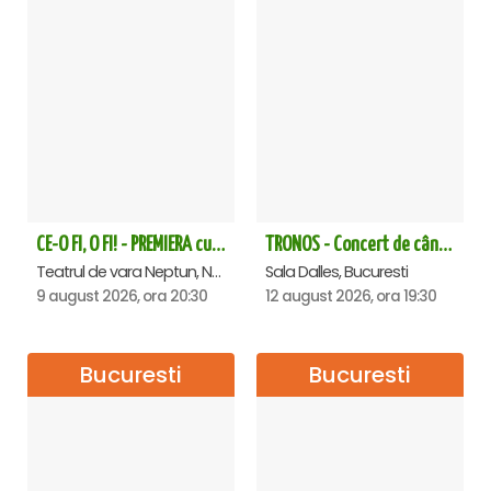
CE-O FI, O FI! - PREMIERA cu Doru Octavian Dumitru - Neptun
TRONOS - Concert de cântări bizantine la Sala Dalles
Teatrul de vara Neptun, Neptun
Sala Dalles, Bucuresti
9 august 2026, ora 20:30
12 august 2026, ora 19:30
Bucuresti
Bucuresti