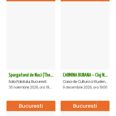
Spargatorul de Nuci (The Nutcracker) -UKRAINIAN CLASSICAL BALLET (ora 19.30) - Bucuresti
CARMINA BURANA – Cluj Napoca
Sala Palatului, Bucuresti
Casa de Cultura a Studentilor Dumitru Farcas, Cluj-Napoca
30 noiembrie 2026, ora 19:30
9 decembrie 2026, ora 19:00
Bucuresti
Bucuresti