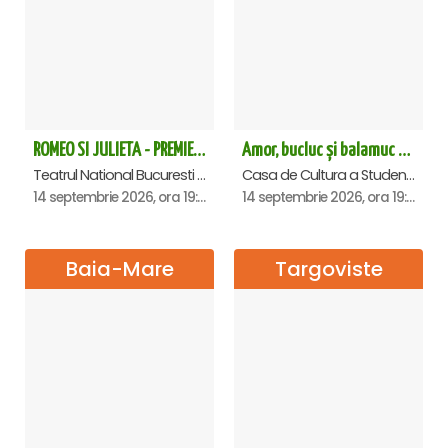
ROMEO SI JULIETA - PREMIERA OFICIALA - Bucuresti
Amor, bucluc și balamuc - Premiera națională - Cluj Napoca
Teatrul National Bucuresti - Sala Ion Caramitru, Bucuresti
Casa de Cultura a Studentilor Dumitru Farcas, Cluj-Napoca
14 septembrie 2026, ora 19:00
14 septembrie 2026, ora 19:30
Baia-Mare
Targoviste