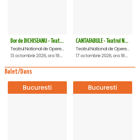
Dor de DICHISEANU - Teatrul Național de Operetă și Musical „Ion Dacian"
CANTAFABULE - Teatrul National de Opereta si Musical
Teatrul National de Opereta si Musical Ion Dacian, Bucuresti
Teatrul National de Opereta si Musical Ion Dacian, Bucuresti
13 octombrie 2026, ora 19:00
17 octombrie 2026, ora 18:00
Balet/Dans
Bucuresti
Bucuresti