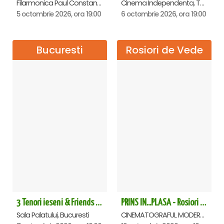
Filarmonica Paul Constantinescu, Ploiesti
Cinema Independenta, Targoviste
5 octombrie 2026, ora 19:00
6 octombrie 2026, ora 19:00
Bucuresti
Rosiori de Vede
3 Tenori ieseni & Friends - Sala Palatului
PRINS IN...PLASA - Rosiori de Vede
Sala Palatului, Bucuresti
CINEMATOGRAFUL MODERN, Rosiori de Vede