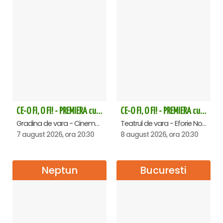
CE-O FI, O FI! - PREMIERA cu Doru Octavian Dumitru - Saturn
CE-O FI, O FI! - PREMIERA cu Doru Octavian Dumitru - Eforie Nord
Gradina de vara - Cinema Saturn, Saturn
Teatrul de vara - Eforie Nord, Eforie-Nord
7 august 2026, ora 20:30
8 august 2026, ora 20:30
Neptun
Bucuresti