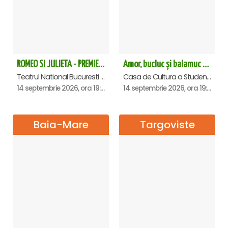
ROMEO SI JULIETA - PREMIERA OFICIALA - Bucuresti
Amor, bucluc și balamuc - Premiera națională - Cluj Napoca
Teatrul National Bucuresti - Sala Ion Caramitru, Bucuresti
Casa de Cultura a Studentilor Dumitru Farcas, Cluj-Napoca
14 septembrie 2026, ora 19:00
14 septembrie 2026, ora 19:30
Baia-Mare
Targoviste