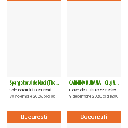
Spargatorul de Nuci (The Nutcracker) -UKRAINIAN CLASSICAL BALLET (ora 19.30) - Bucuresti
CARMINA BURANA – Cluj Napoca
Sala Palatului, Bucuresti
Casa de Cultura a Studentilor Dumitru Farcas, Cluj-Napoca
30 noiembrie 2026, ora 19:30
9 decembrie 2026, ora 19:00
Bucuresti
Bucuresti