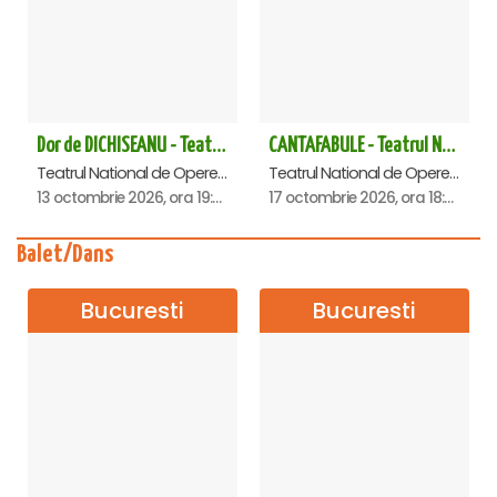
Dor de DICHISEANU - Teatrul Național de Operetă și Musical „Ion Dacian"
CANTAFABULE - Teatrul National de Opereta si Musical
Teatrul National de Opereta si Musical Ion Dacian, Bucuresti
Teatrul National de Opereta si Musical Ion Dacian, Bucuresti
13 octombrie 2026, ora 19:00
17 octombrie 2026, ora 18:00
Balet/Dans
Bucuresti
Bucuresti