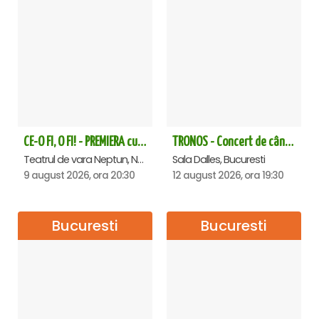
CE-O FI, O FI! - PREMIERA cu Doru Octavian Dumitru - Neptun
TRONOS - Concert de cântări bizantine la Sala Dalles
Teatrul de vara Neptun, Neptun
Sala Dalles, Bucuresti
9 august 2026, ora 20:30
12 august 2026, ora 19:30
Bucuresti
Bucuresti