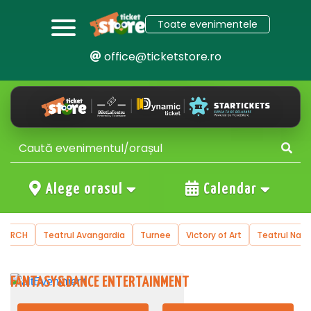
Toate evenimentele
office@ticketstore.ro
Alege orasul
Calendar
atrul Avangardia
Turnee
Victory of Art
Teatrul National de Opere
FANTASY&DANCE ENTERTAINMENT