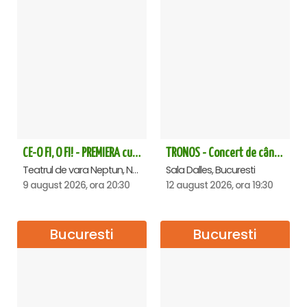
CE-O FI, O FI! - PREMIERA cu Doru Octavian Dumitru - Neptun
TRONOS - Concert de cântări bizantine la Sala Dalles
Teatrul de vara Neptun, Neptun
Sala Dalles, Bucuresti
9 august 2026, ora 20:30
12 august 2026, ora 19:30
Bucuresti
Bucuresti