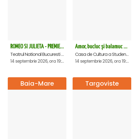
ROMEO SI JULIETA - PREMIERA OFICIALA - Bucuresti
Amor, bucluc și balamuc - Premiera națională - Cluj Napoca
Teatrul National Bucuresti - Sala Ion Caramitru, Bucuresti
Casa de Cultura a Studentilor Dumitru Farcas, Cluj-Napoca
14 septembrie 2026, ora 19:00
14 septembrie 2026, ora 19:30
Baia-Mare
Targoviste