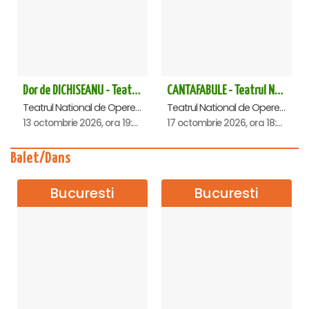
Dor de DICHISEANU - Teatrul Național de Operetă și Musical „Ion Dacian"
CANTAFABULE - Teatrul National de Opereta si Musical
Teatrul National de Opereta si Musical Ion Dacian, Bucuresti
Teatrul National de Opereta si Musical Ion Dacian, Bucuresti
13 octombrie 2026, ora 19:00
17 octombrie 2026, ora 18:00
Balet/Dans
Bucuresti
Bucuresti