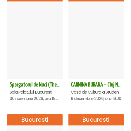
Spargatorul de Nuci (The Nutcracker) -UKRAINIAN CLASSICAL BALLET (ora 19.30) - Bucuresti
CARMINA BURANA – Cluj Napoca
Sala Palatului, Bucuresti
Casa de Cultura a Studentilor Dumitru Farcas, Cluj-Napoca
30 noiembrie 2026, ora 19:30
9 decembrie 2026, ora 19:00
Bucuresti
Bucuresti