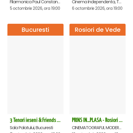
Filarmonica Paul Constantinescu, Ploiesti
Cinema Independenta, Targoviste
5 octombrie 2026, ora 19:00
6 octombrie 2026, ora 19:00
Bucuresti
Rosiori de Vede
3 Tenori ieseni & Friends - Sala Palatului
PRINS IN...PLASA - Rosiori de Vede
Sala Palatului, Bucuresti
CINEMATOGRAFUL MODERN, Rosiori de Vede