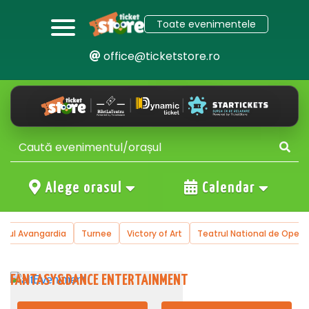
Toate evenimentele
office@ticketstore.ro
Alege orasul
Calendar
trul Avangardia
Turnee
Victory of Art
Teatrul National de Operet
FANTASY&DANCE ENTERTAINMENT