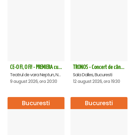
CE-O FI, O FI! - PREMIERA cu Doru Octavian Dumitru - Neptun
TRONOS - Concert de cântări bizantine la Sala Dalles
Teatrul de vara Neptun, Neptun
Sala Dalles, Bucuresti
9 august 2026, ora 20:30
12 august 2026, ora 19:30
Bucuresti
Bucuresti