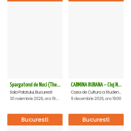
Spargatorul de Nuci (The Nutcracker) -UKRAINIAN CLASSICAL BALLET (ora 19.30) - Bucuresti
CARMINA BURANA – Cluj Napoca
Sala Palatului, Bucuresti
Casa de Cultura a Studentilor Dumitru Farcas, Cluj-Napoca
30 noiembrie 2026, ora 19:30
9 decembrie 2026, ora 19:00
Bucuresti
Bucuresti