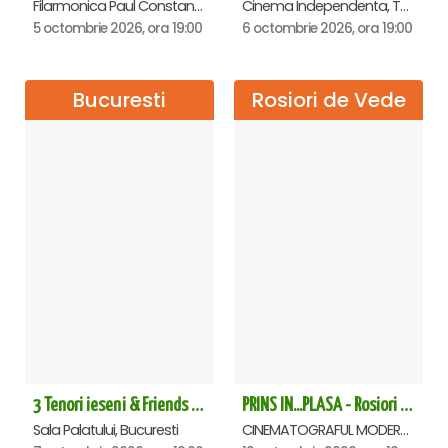
Filarmonica Paul Constantinescu, Ploiesti
Cinema Independenta, Targoviste
5 octombrie 2026, ora 19:00
6 octombrie 2026, ora 19:00
Bucuresti
Rosiori de Vede
3 Tenori ieseni & Friends - Sala Palatului
PRINS IN...PLASA - Rosiori de Vede
Sala Palatului, Bucuresti
CINEMATOGRAFUL MODERN, Rosiori de Vede