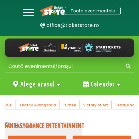
Toate evenimentele
office@ticketstore.ro
Alege orasul
Calendar
trul Avangardia
Turnee
Victory of Art
Teatrul National de Operet
FANTASY&DANCE ENTERTAINMENT