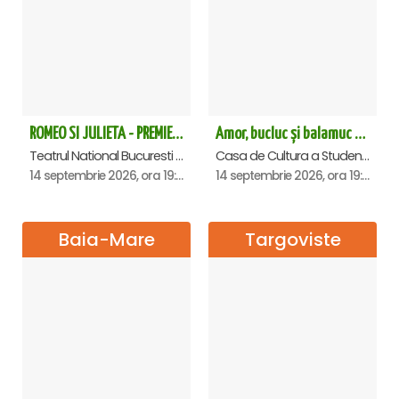
ROMEO SI JULIETA - PREMIERA OFICIALA - Bucuresti
Amor, bucluc și balamuc - Premiera națională - Cluj Napoca
Teatrul National Bucuresti - Sala Ion Caramitru, Bucuresti
Casa de Cultura a Studentilor Dumitru Farcas, Cluj-Napoca
14 septembrie 2026, ora 19:00
14 septembrie 2026, ora 19:30
Baia-Mare
Targoviste