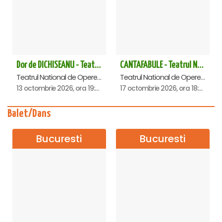
Dor de DICHISEANU - Teatrul Național de Operetă și Musical „Ion Dacian"
CANTAFABULE - Teatrul National de Opereta si Musical
Teatrul National de Opereta si Musical Ion Dacian, Bucuresti
Teatrul National de Opereta si Musical Ion Dacian, Bucuresti
13 octombrie 2026, ora 19:00
17 octombrie 2026, ora 18:00
Balet/Dans
Bucuresti
Bucuresti