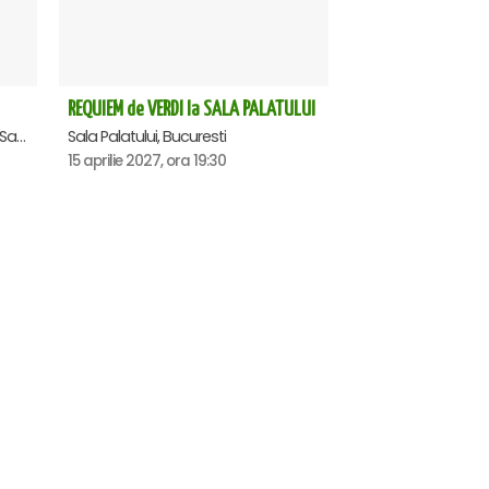
REQUIEM de VERDI la SALA PALATULUI
Casa de Cultura a Sindicatelor - Sala Mare, Constanta
Sala Palatului, Bucuresti
15 aprilie 2027, ora 19:30