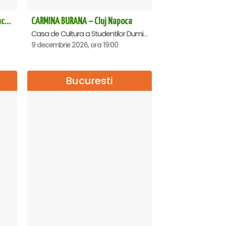
Spargatorul de Nuci (The Nutcracker) -UKRAINIAN CLASSICAL BALLET (ora 19.30) - Bucuresti
CARMINA BURANA – Cluj Napoca
Casa de Cultura a Studentilor Dumitru Farcas, Cluj-Napoca
9 decembrie 2026, ora 19:00
Bucuresti