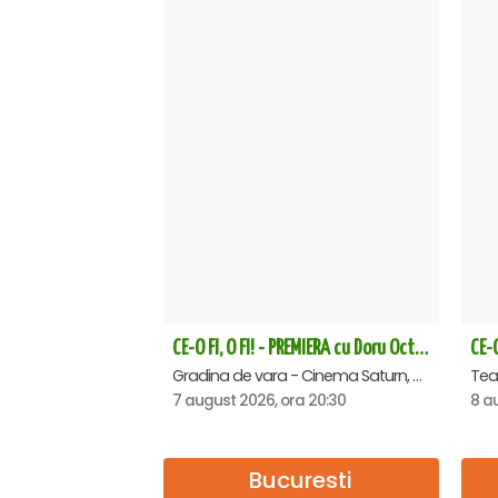
CE-O FI, O FI! - PREMIERA cu Doru Octavian Dumitru - Saturn
Gradina de vara - Cinema Saturn, Saturn
7 august 2026, ora 20:30
8 a
Bucuresti