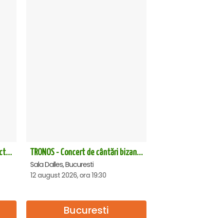
CE-O FI, O FI! - PREMIERA cu Doru Octavian Dumitru - Neptun
TRONOS - Concert de cântări bizantine la Sala Dalles
Sala Dalles, Bucuresti
12 august 2026, ora 19:30
Bucuresti