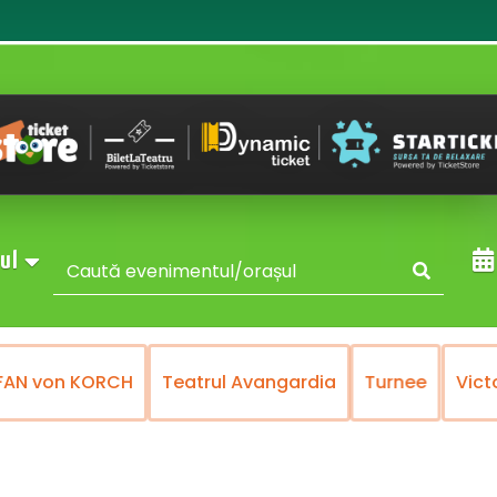
sul
FAN von KORCH
Teatrul Avangardia
Turnee
Vict