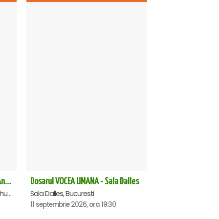
OMAGIU ADUS FEMEILOR SFINTE - Ana Nuță
Dosarul VOCEA UMANA - Sala Dalles
Sala Aula Magna Teoctist Patriarhul, Palatul Patriarhiei, Bucuresti
Sala Dalles, Bucuresti
11 septembrie 2026, ora 19:30