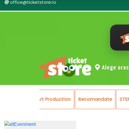
office@ticketstore.ro
Alege ora
MENT
Prestige Art Production
Recomandate
STE