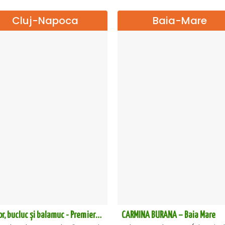
Cluj-Napoca
Baia-Mare
Amor, bucluc și balamuc - Premiera națională - Cluj Napoca
CARMINA BURANA – Baia Mare