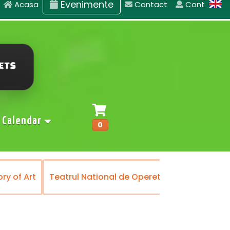
Evenimente
Acasa
Contact
Cont
Calendar
0
ory of Art
Teatrul National de Opereta si Musical
B