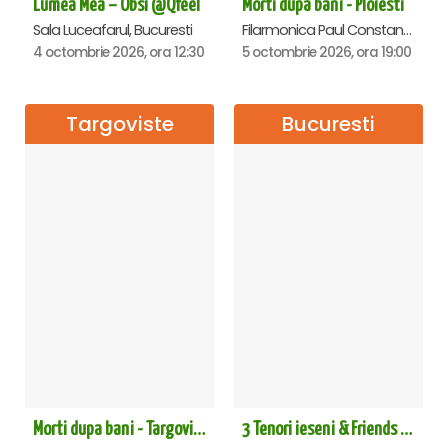
Lumea Mea – Obsi @Qfeel
Morti dupa bani - Ploiesti
Sala Luceafarul, Bucuresti
Filarmonica Paul Constantinescu, Ploiesti
4 octombrie 2026, ora 12:30
5 octombrie 2026, ora 19:00
Targoviste
Bucuresti
Morti dupa bani - Targoviste
3 Tenori ieseni & Friends - Sala Palatului