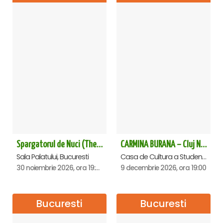
Spargatorul de Nuci (The Nutcracker) -UKRAINIAN CLASSICAL BALLET (ora 19.30) - Bucuresti
CARMINA BURANA – Cluj Napoca
Sala Palatului, Bucuresti
Casa de Cultura a Studentilor Dumitru Farcas, Cluj-Napoca
30 noiembrie 2026, ora 19:30
9 decembrie 2026, ora 19:00
Bucuresti
Bucuresti