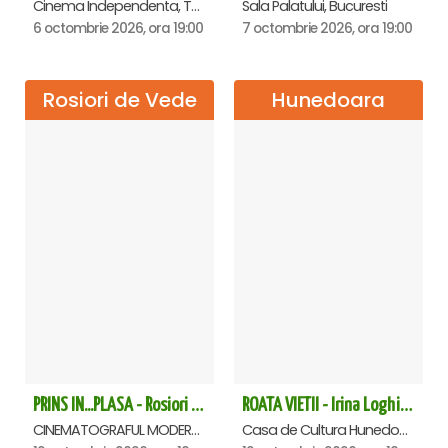
Cinema Independenta, Targoviste
Sala Palatului, Bucuresti
6 octombrie 2026, ora 19:00
7 octombrie 2026, ora 19:00
Rosiori de Vede
Hunedoara
PRINS IN...PLASA - Rosiori de Vede
ROATA VIETII - Irina Loghin și Maria Dragomiroiu - Hunedoara
CINEMATOGRAFUL MODERN, Rosiori de Vede
Casa de Cultura Hunedoara - Centrul Cultural Corviniana , Hunedoara