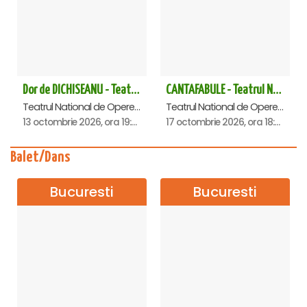
Dor de DICHISEANU - Teatrul Național de Operetă și Musical „Ion Dacian"
CANTAFABULE - Teatrul National de Opereta si Musical
Teatrul National de Opereta si Musical Ion Dacian, Bucuresti
Teatrul National de Opereta si Musical Ion Dacian, Bucuresti
13 octombrie 2026, ora 19:00
17 octombrie 2026, ora 18:00
Balet/Dans
Bucuresti
Bucuresti