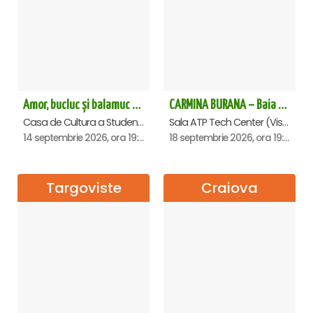
Amor, bucluc și balamuc - Premiera națională - Cluj Napoca
CARMINA BURANA – Baia Mare
Casa de Cultura a Studentilor Dumitru Farcas, Cluj-Napoca
Sala ATP Tech Center (Vis a vis de Auchan), Baia-Mare
14 septembrie 2026, ora 19:30
18 septembrie 2026, ora 19:00
Targoviste
Craiova