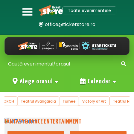
Toate evenimentele
office@ticketstore.ro
Alege orasul
Calendar
 KORCH
Teatrul Avangardia
Turnee
Victory of Art
Teatrul Nati
FANTASY&DANCE ENTERTAINMENT