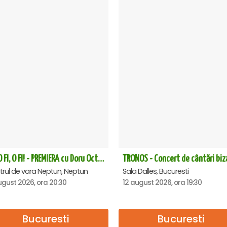
CE-O FI, O FI! - PREMIERA cu Doru Octavian Dumitru - Neptun
trul de vara Neptun, Neptun
Sala Dalles, Bucuresti
ugust 2026, ora 20:30
12 august 2026, ora 19:30
Bucuresti
Bucuresti