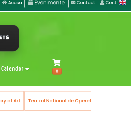
Evenimente
Acasa
Contact
Cont
Calendar
0
 of Art
Teatrul National de Opereta si Musical
Bal