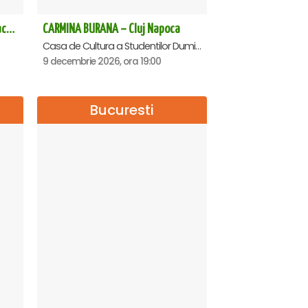
Spargatorul de Nuci (The Nutcracker) -UKRAINIAN CLASSICAL BALLET (ora 19.30) - Bucuresti
CARMINA BURANA – Cluj Napoca
Casa de Cultura a Studentilor Dumitru Farcas, Cluj-Napoca
9 decembrie 2026, ora 19:00
Bucuresti