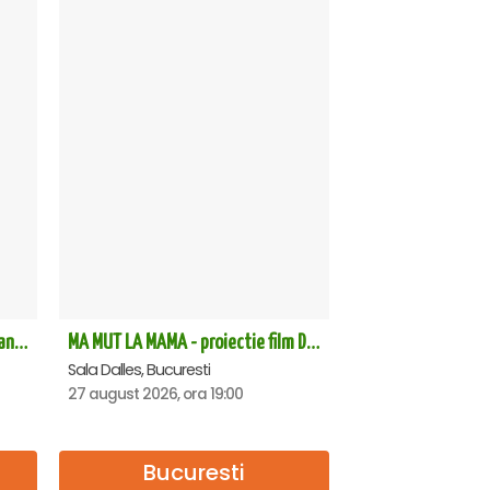
TRONOS - Concert de cântări bizantine la Sala Dalles
MA MUT LA MAMA - proiectie film Dalles
Sala Dalles, Bucuresti
27 august 2026, ora 19:00
Bucuresti