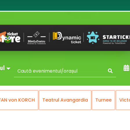
sul
N von KORCH
Teatrul Avangardia
Turnee
Victory