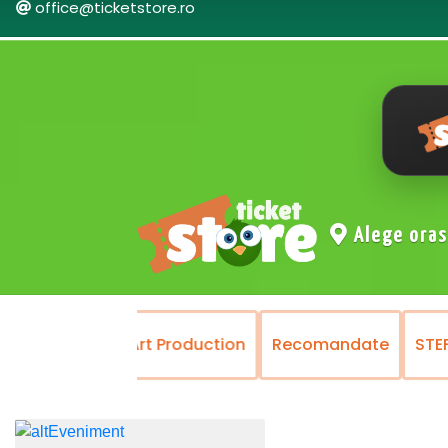
office@ticketstore.ro
Alege ora
NT
Prestige Art Production
Recomandate
STEFA