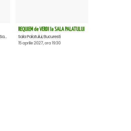
REQUIEM de VERDI la SALA PALATULUI
Casa de Cultura a Sindicatelor - Sala Mare, Constanta
Sala Palatului, Bucuresti
15 aprilie 2027, ora 19:30