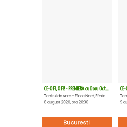
CE-O FI, O FI! - PREMIERA cu Doru Octavian Dumitru - Eforie Nord
Teatrul de vara - Eforie Nord, Eforie-Nord
Tea
8 august 2026, ora 20:30
9 a
Bucuresti