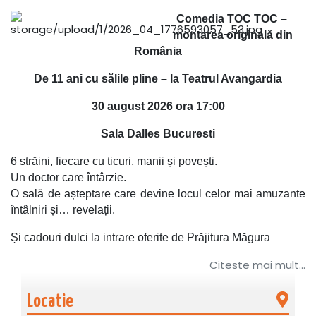
Comedia TOC TOC –
montarea originală din
România
De 11 ani cu sălile pline – la Teatrul Avangardia
30 august 2026 ora 17:00
Sala Dalles Bucuresti
6 străini, fiecare cu ticuri, manii și povești.
Un doctor care întârzie.
O sală de așteptare care devine locul celor mai amuzante
întâlniri și… revelații.
Și cadouri dulci la intrare oferite de Prăjitura Măgura
Citeste mai mult...
În 2015, Teatrul Avangardia aducea pentru prima data în
România, în exclusivitate, comedia care înnebunise deja
de râs tot mapamondul – TOC TOC de Laurent Baffie.
Locatie