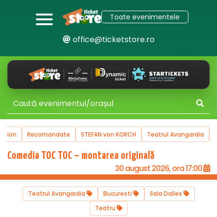
Toate evenimentele
office@ticketstore.ro
uction
Recomandate
STEFAN von KORCH
Teatrul Avangardia
Comedia TOC TOC – montarea originală
30 august 2026, ora 17:00
Teatrul Avangardia
Bucuresti
Sala Dalles
Teatru