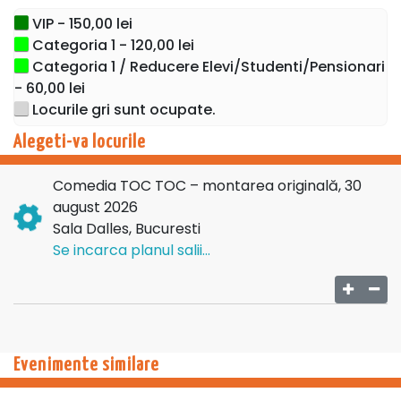
prolifici regizori de teatru din Spania și laureat Broadway
VIP - 150,00 lei
World în 2015.
Categoria 1 - 120,00 lei
Traducerea este semnată de Irina Margareta Nistor.
Categoria 1 / Reducere Elevi/Studenti/Pensionari
- 60,00 lei
Distribuția: Mihai Gruia Sandu, Andrei Duban, Andrei
Locurile gri sunt ocupate.
Mateiu, Monica Ciuta, Andreea Samson, Doina Antohi si
Daniel Burcea.
Alegeti-va locurile
Comedia TOC TOC – montarea originală, 30
august 2026
Sala Dalles, Bucuresti
Se incarca planul salii...
Evenimente similare