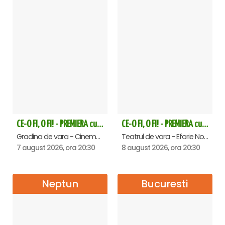
CE-O FI, O FI! - PREMIERA cu Doru Octavian Dumitru - Saturn
CE-O FI, O FI! - PREMIERA cu Doru Octavian Dumitru - Eforie Nord
Gradina de vara - Cinema Saturn, Saturn
Teatrul de vara - Eforie Nord, Eforie-Nord
7 august 2026, ora 20:30
8 august 2026, ora 20:30
Neptun
Bucuresti