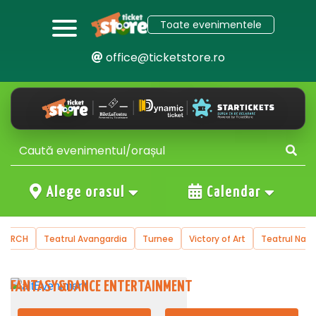
Toate evenimentele
office@ticketstore.ro
Alege orasul
Calendar
 KORCH
Teatrul Avangardia
Turnee
Victory of Art
Teatrul Nati
FANTASY&DANCE ENTERTAINMENT