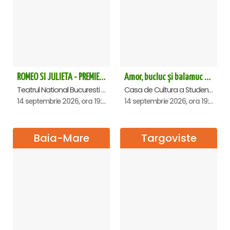
ROMEO SI JULIETA - PREMIERA OFICIALA - Bucuresti
Amor, bucluc și balamuc - Premiera națională - Cluj Napoca
Teatrul National Bucuresti - Sala Ion Caramitru, Bucuresti
Casa de Cultura a Studentilor Dumitru Farcas, Cluj-Napoca
14 septembrie 2026, ora 19:00
14 septembrie 2026, ora 19:30
Baia-Mare
Targoviste