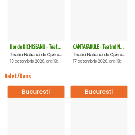
Dor de DICHISEANU - Teatrul Național de Operetă și Musical „Ion Dacian"
CANTAFABULE - Teatrul National de Opereta si Musical
Teatrul National de Opereta si Musical Ion Dacian, Bucuresti
Teatrul National de Opereta si Musical Ion Dacian, Bucuresti
13 octombrie 2026, ora 19:00
17 octombrie 2026, ora 18:00
Balet/Dans
Bucuresti
Bucuresti