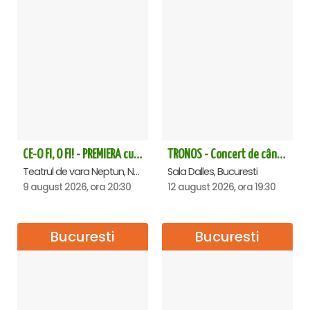
CE-O FI, O FI! - PREMIERA cu Doru Octavian Dumitru - Neptun
TRONOS - Concert de cântări bizantine la Sala Dalles
Teatrul de vara Neptun, Neptun
Sala Dalles, Bucuresti
9 august 2026, ora 20:30
12 august 2026, ora 19:30
Bucuresti
Bucuresti