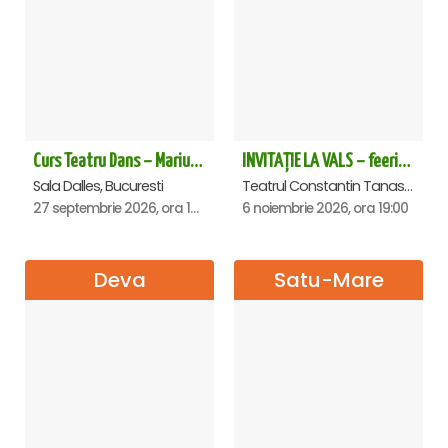
Curs Teatru Dans – Marius Boboc
INVITAȚIE LA VALS – feerie de bal în paşi de dans
Sala Dalles, Bucuresti
Teatrul Constantin Tanase - Sala Savoy, Bucuresti
27 septembrie 2026, ora 13:00
6 noiembrie 2026, ora 19:00
Deva
Satu-Mare