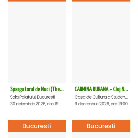
Spargatorul de Nuci (The Nutcracker) -UKRAINIAN CLASSICAL BALLET (ora 19.30) - Bucuresti
CARMINA BURANA – Cluj Napoca
Sala Palatului, Bucuresti
Casa de Cultura a Studentilor Dumitru Farcas, Cluj-Napoca
30 noiembrie 2026, ora 19:30
9 decembrie 2026, ora 19:00
Bucuresti
Bucuresti