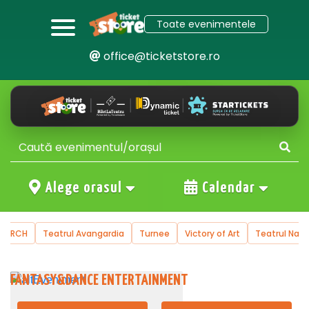
Toate evenimentele
office@ticketstore.ro
Alege orasul
Calendar
 KORCH
Teatrul Avangardia
Turnee
Victory of Art
Teatrul Nati
FANTASY&DANCE ENTERTAINMENT