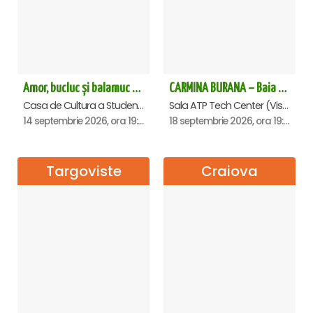
Amor, bucluc și balamuc - Premiera națională - Cluj Napoca
CARMINA BURANA – Baia Mare
Casa de Cultura a Studentilor Dumitru Farcas, Cluj-Napoca
Sala ATP Tech Center (Vis a vis de Auchan), Baia-Mare
14 septembrie 2026, ora 19:30
18 septembrie 2026, ora 19:00
Targoviste
Craiova