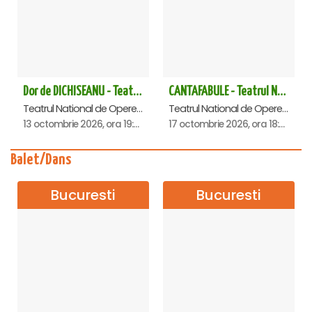
Dor de DICHISEANU - Teatrul Național de Operetă și Musical „Ion Dacian"
CANTAFABULE - Teatrul National de Opereta si Musical
Teatrul National de Opereta si Musical Ion Dacian, Bucuresti
Teatrul National de Opereta si Musical Ion Dacian, Bucuresti
13 octombrie 2026, ora 19:00
17 octombrie 2026, ora 18:00
Balet/Dans
Bucuresti
Bucuresti