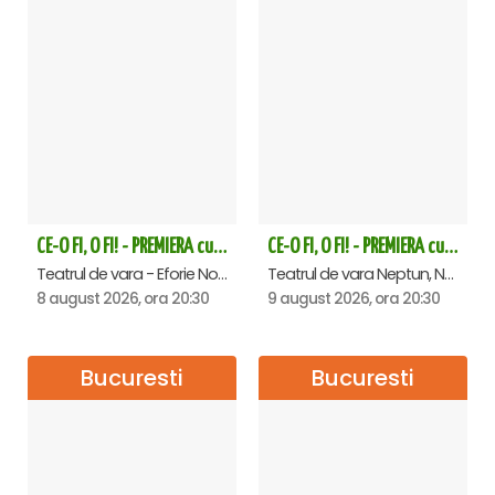
CE-O FI, O FI! - PREMIERA cu Doru Octavian Dumitru - Eforie Nord
CE-O FI, O FI! - PREMIERA cu Doru Octavian Dumitru - Neptun
Teatrul de vara - Eforie Nord, Eforie-Nord
Teatrul de vara Neptun, Neptun
8 august 2026, ora 20:30
9 august 2026, ora 20:30
Bucuresti
Bucuresti