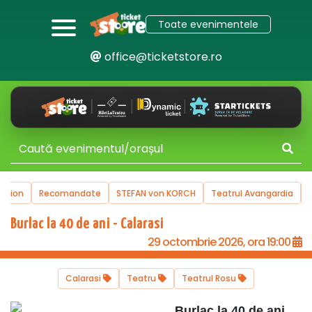
Toate evenimentele
office@ticketstore.ro
uction
Recomandate
STEFAN von KORCH
Teatrul Avangardia
Burlac la 40 de ani - Calarasi
29 octombrie 2026, ora 19:00
Calarasi
Teatru
Teatrul Rosu
Burlac la 40 de ani