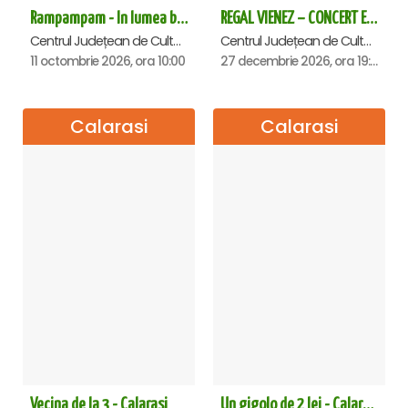
Rampampam - In lumea bomboanelor - Calarasi
REGAL VIENEZ – CONCERT EXTRAORDINAR DE CRACIUN - Calarasi
Centrul Județean de Cultură și Creație Călărași - Sala , Calarasi
Centrul Județean de Cultură și Creație Călărași - Sala , Calarasi
11 octombrie 2026, ora 10:00
27 decembrie 2026, ora 19:00
Calarasi
Calarasi
Vecina de la 3 - Calarasi
Un gigolo de 2 lei - Calarasi