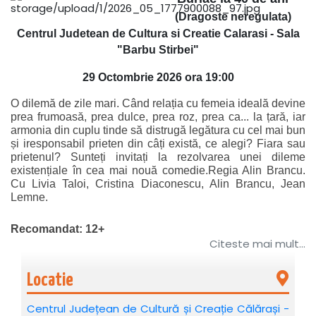
(Dragoste neregulata)
Centrul Judetean de Cultura si Creatie Calarasi - Sala
"Barbu Stirbei"
29 Octombrie 2026 ora 19:00
O dilemă de zile mari. Când relația cu femeia ideală devine
prea frumoasă, prea dulce, prea roz, prea ca... la țară, iar
armonia din cuplu tinde să distrugă legătura cu cel mai bun
și iresponsabil prieten din câți există, ce alegi? Fiara sau
prietenul? Sunteți invitați la rezolvarea unei dileme
existențiale în cea mai nouă comedie.
Regia Alin Brancu.
Cu Livia Taloi, Cristina Diaconescu, Alin Brancu, Jean
Lemne.
Recomandat: 12+
Citeste mai mult...
Locatie
Centrul Județean de Cultură și Creație Călărași -