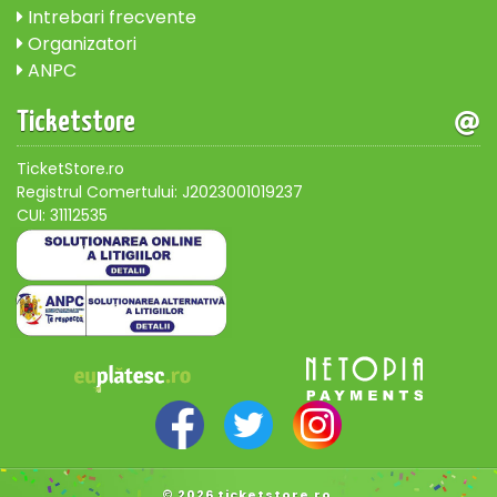
Intrebari frecvente
Organizatori
ANPC
Ticketstore
TicketStore.ro
Registrul Comertului: J2023001019237
CUI: 31112535
© 2026 ticketstore.ro.