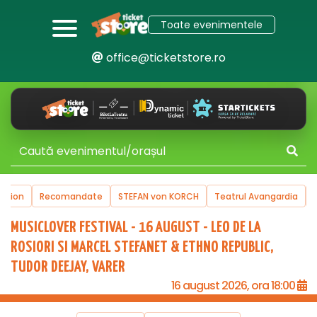
Toate evenimentele
office@ticketstore.ro
uction
Recomandate
STEFAN von KORCH
Teatrul Avangardia
MUSICLOVER FESTIVAL - 16 AUGUST - LEO DE LA
ROSIORI SI MARCEL STEFANET & ETHNO REPUBLIC,
TUDOR DEEJAY, VARER
16 august 2026, ora 18:00