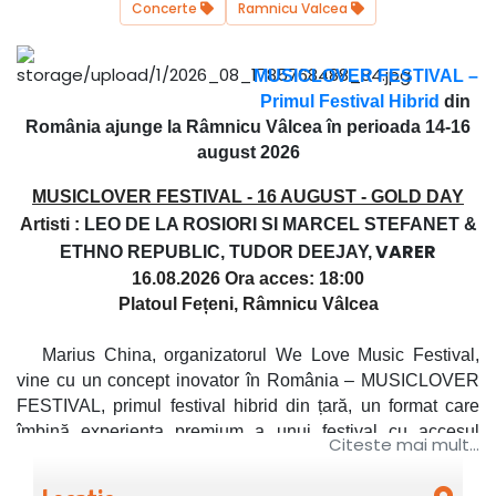
Concerte
Ramnicu Valcea
MUSICLOVER FESTIVAL –
Primu
l Festival Hibrid
din
România ajunge la Râmnicu Vâlcea în perioada 14-16
august 2026
MUSICLOVER FESTIVAL - 16 AUGUST -
GOLD DAY
Artisti :
LEO DE LA ROSIORI SI MARCEL STEFANET &
VARER
ETHNO REPUBLIC, TUDOR DEEJAY,
16.08.2026 Ora acces: 18:00
Platoul Fețeni, Râmnicu Vâlcea
Marius China, organizatorul We Love Music Festival,
vine cu un concept inovator în România – MUSICLOVER
FESTIVAL, primul festival hibrid din țară, un format care
îmbină experiența premium a unui festival cu accesul
Citeste mai mult...
extins pentru publicul larg.
Noua producție va avea loc în perioada 14-16 august