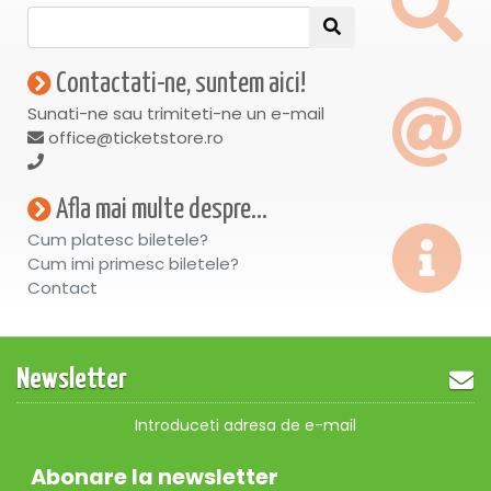
devine primul festival hibrid din România, oferind simultan
experiențe premium și acces gratuit, într-un cadru natural
spectaculos, pe Platoul Fețeni din Râmnicu Vâlcea.
Contactati-ne, suntem aici!
Cele trei zile de festival vor aduce pe scenă artiști
Sunati-ne sau trimiteti-ne un e-mail
consacrați, activări speciale, experiențe interactive și zone
office@ticketstore.ro
dedicate publicului de toate vârstele.
14-16 august 2026 | Platoul Fețeni | Râmnicu Vâlcea
Afla mai multe despre...
MUSICLOVER FESTIVAL – Muzica se trăiește împreună.
Cum platesc biletele?
Cum imi primesc biletele?
Contact
Newsletter
Introduceti adresa de e-mail
Abonare la newsletter