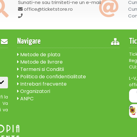
Sunati-ne sau trimiteti-ne un e-mail
Cum
office@ticketstore.ro
Cum
Con
Navigare
Ti
Metode de plata
Tic
Reg
Metode de livrare
CUI:
Termeni si Conditii
Politica de confidentialitate
L-V
Intrebari frecvente
off
Organizatori
i la
ANPC
. Va
i va