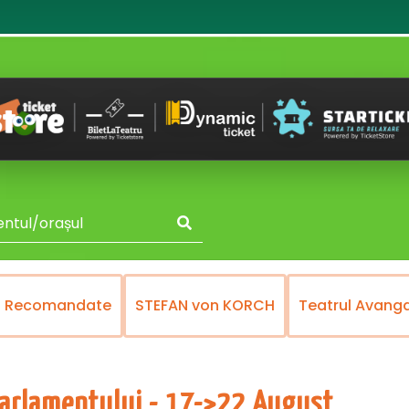
FAN von KORCH
Teatrul Avangardia
Turnee
Vict
 Parlamentului - 17->22 August