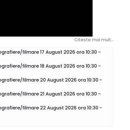
Citeste mai mult...
ografiere/filmare 17 August 2026 ora 10:30 -
ografiere/filmare 18 August 2026 ora 10:30 -
ografiere/filmare 20 August 2026 ora 10:30 -
mai mare și mai scumpă clădire administrativă din lume –
de metri, cu o adâncime de 90 de metri și cu o suprafață
ografiere/filmare 21 August 2026 ora 10:30 -
ografiere/filmare 22 August 2026 ora 10:30 -
eră secretele acestei clădiri dar și intențiile lui Nicolae
pul mandatului său de Președinte al României.
ana altfel/verde este obligatoriu sa ne contactati