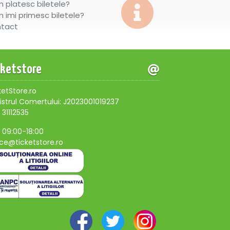
 platesc biletele?
 imi primesc biletele?
tact
cketstore
ketStore.ro
istrul Comertului: J2023001019237
 31112535
, 09:00-18:00
ice@ticketstore.ro