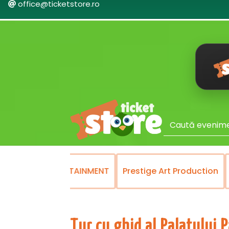
office@ticketstore.ro
MENT
Prestige Art Production
Recomandate
STE
Tur cu ghid al Palatului