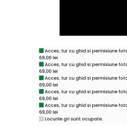
Acces, tur cu ghid si permisiune fot
69,00 lei
Acces, tur cu ghid si permisiune fot
69,00 lei
Acces, tur cu ghid si permisiune fot
Dacă vizitezi Bucureștiul nu poți rata cea 
69,00 lei
Palatul Parlamentului: cu o înălțime de 86 
Acces, tur cu ghid si permisiune fot
de 330.000 de metri pătrați.
69,00 lei
Acces, tur cu ghid si permisiune fot
Înscrie-te acum pentru un tur ghidat și descop
69,00 lei
Ceaușescu dacă reușea sa o termine in tim
Locurile gri sunt ocupate.
Pentru grupuri de elevi, pentru saptam