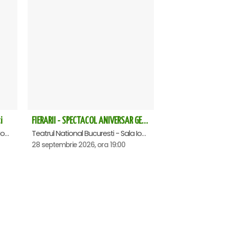
i
FIERARII - SPECTACOL ANIVERSAR GEORGE MIHĂIȚĂ
Teatrul National Bucuresti - Sala Ion Caramitru, Bucuresti
Teatrul National Bucuresti - Sala Ion Caramitru, Bucuresti
28 septembrie 2026, ora 19:00