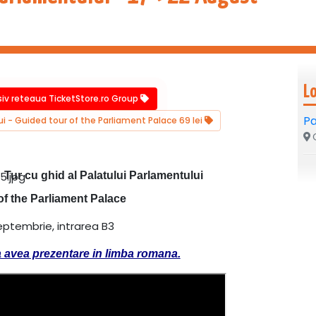
L
siv reteaua TicketStore.ro Group
Pa
ui - Guided tour of the Parliament Palace 69 lei
C
Tur cu ghid al Palatului Parlamentului
of the Parliament Palace
eptembrie, intrarea B3
a avea prezentare in limba romana.