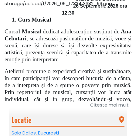
26 Septembrie 2026 ora
12:30
1.
Curs Musical
Cursul
Musical
dedicat adolescențior, susținut de
Ana
Cebotari
, se adresează pasionaților de muzică, voce și
scenă, care își doresc să își dezvolte expresivitatea
artistică, prezența scenică și capacitatea de a transmite
emoție prin interpretare.
Atelierul propune o experiență creativă și susținătoare,
în care participanții vor descoperi bucuria de a cânta,
de a interpreta și de a spune o poveste prin muzică.
Prin repertoriul de musical, cursanții vor lucra atât
individual, cât și în grup, dezvoltându-și vocea,
Citeste mai mult...
încrederea și capacitatea de a se exprima autentic în
fața publicului.
Locatie
Cursul urmărește dezvoltarea participanților prin:
Sala Dalles
,
Bucuresti