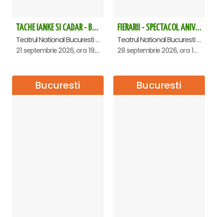
TACHE IANKE SI CADAR - Bucuresti
FIERARII - SPECTACOL ANIVERSAR GEORGE MIHĂIȚĂ
Teatrul National Bucuresti - Sala Ion Caramitru, Bucuresti
Teatrul National Bucuresti - Sala Ion Caramitru, Bucuresti
21 septembrie 2026, ora 19:00
28 septembrie 2026, ora 19:00
Bucuresti
Bucuresti