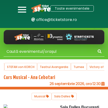
Toate evenimentele
office@ticketstore.ro
e
STEFAN von KORCH
Teatrul Avangardia
Turnee
Victory of Ar
Curs Musical - Ana Cebotari
26 septembrie 2026, ora 12:30
Musical
Sala Dalles
Sala Dalles Bucuresti