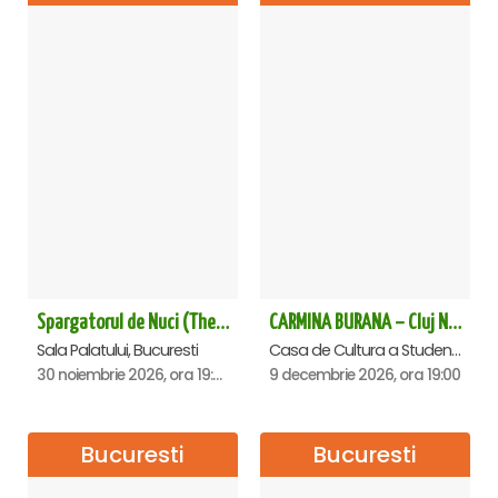
Spargatorul de Nuci (The Nutcracker) -UKRAINIAN CLASSICAL BALLET (ora 19.30) - Bucuresti
CARMINA BURANA – Cluj Napoca
Sala Palatului, Bucuresti
Casa de Cultura a Studentilor Dumitru Farcas, Cluj-Napoca
30 noiembrie 2026, ora 19:30
9 decembrie 2026, ora 19:00
Bucuresti
Bucuresti