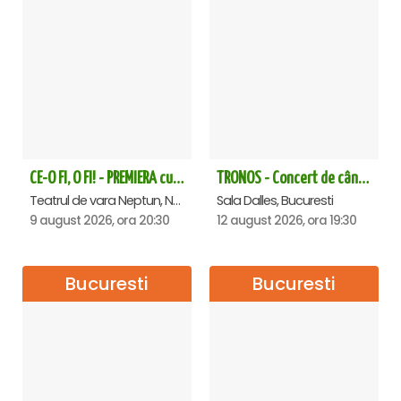
CE-O FI, O FI! - PREMIERA cu Doru Octavian Dumitru - Neptun
TRONOS - Concert de cântări bizantine la Sala Dalles
Teatrul de vara Neptun, Neptun
Sala Dalles, Bucuresti
9 august 2026, ora 20:30
12 august 2026, ora 19:30
Bucuresti
Bucuresti