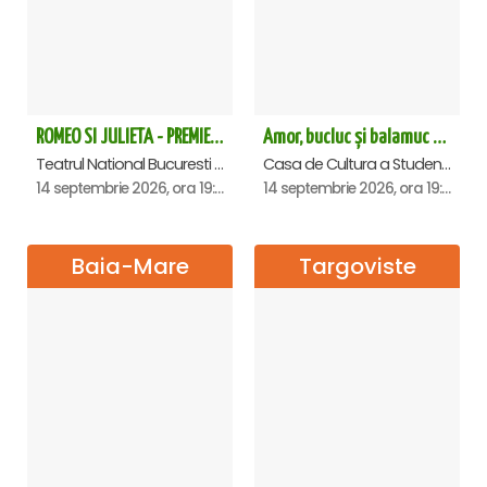
ROMEO SI JULIETA - PREMIERA OFICIALA - Bucuresti
Amor, bucluc și balamuc - Premiera națională - Cluj Napoca
Teatrul National Bucuresti - Sala Ion Caramitru, Bucuresti
Casa de Cultura a Studentilor Dumitru Farcas, Cluj-Napoca
14 septembrie 2026, ora 19:00
14 septembrie 2026, ora 19:30
Baia-Mare
Targoviste