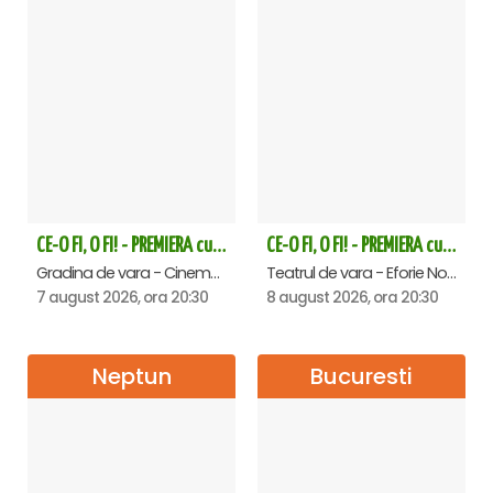
CE-O FI, O FI! - PREMIERA cu Doru Octavian Dumitru - Saturn
CE-O FI, O FI! - PREMIERA cu Doru Octavian Dumitru - Eforie Nord
Gradina de vara - Cinema Saturn, Saturn
Teatrul de vara - Eforie Nord, Eforie-Nord
7 august 2026, ora 20:30
8 august 2026, ora 20:30
Neptun
Bucuresti