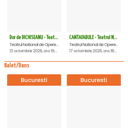
Dor de DICHISEANU - Teatrul Național de Operetă și Musical „Ion Dacian"
CANTAFABULE - Teatrul National de Opereta si Musical
Teatrul National de Opereta si Musical Ion Dacian, Bucuresti
Teatrul National de Opereta si Musical Ion Dacian, Bucuresti
13 octombrie 2026, ora 19:00
17 octombrie 2026, ora 18:00
Balet/Dans
Bucuresti
Bucuresti