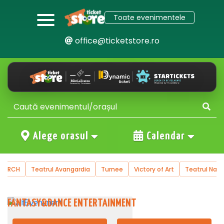
Toate evenimentele
office@ticketstore.ro
Alege orasul
Calendar
trul Avangardia
Turnee
Victory of Art
Teatrul National de Operet
FANTASY&DANCE ENTERTAINMENT