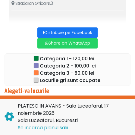
Carmen Tănase
Strada Ion Ghica Nr.3
Mircea Rusu
Emilia Popescu
Anca Dumitra/Ana Bianca Popescu
Regia
: Gelu Colceag
Distribuie pe Facebook
Pentru detalii suplimentare in legatura cu evenimentul de
mai sus va rugam sa contactati
societatea
Share on WhatsApp
organizatoare
:
EURO PRODUCT STAR
SRL
, CIF
42343918
, BUCURESTI
Categoria 1 - 120,00 lei
Categoria 2 - 100,00 lei
Categoria 3 - 80,00 lei
Locurile gri sunt ocupate.
Alegeti-va locurile
PLATESC IN AVANS - Sala Luceafarul, 17
noiembrie 2026
Sala Luceafarul, Bucuresti
Se incarca planul salii...