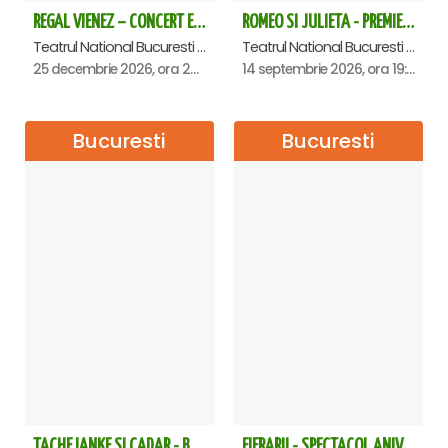
REGAL VIENEZ – CONCERT EXTRAORDINAR DE CRACIUN - Bucuresti
ROMEO SI JULIETA - PREMIERA OFICIALA - Bucuresti
Teatrul National Bucuresti - Sala Ion Caramitru, Bucuresti
Teatrul National Bucuresti - Sala Ion Caramitru, Bucuresti
25 decembrie 2026, ora 20:00
14 septembrie 2026, ora 19:00
Bucuresti
Bucuresti
TACHE IANKE SI CADAR - Bucuresti
FIERARII - SPECTACOL ANIVERSAR GEORGE MIHĂIȚĂ