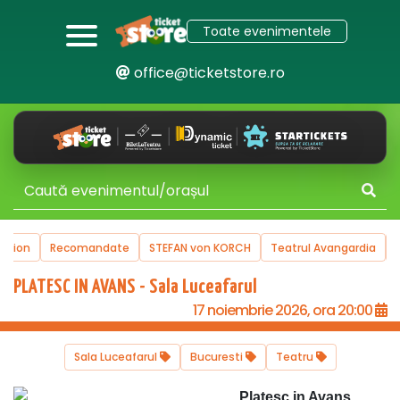
Toate evenimentele
office@ticketstore.ro
uction
Recomandate
STEFAN von KORCH
Teatrul Avangardia
PLATESC IN AVANS - Sala Luceafarul
17 noiembrie 2026, ora 20:00
Sala Luceafarul
Bucuresti
Teatru
Platesc in Avans