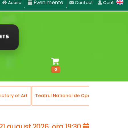
Evenimente
Acasa
Contact
Cont
0
ory of Art
Teatrul National de Opereta si Musical
B
21 august 2026, ora 19:30