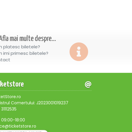
Afla mai multe despre...
 platesc biletele?
 imi primesc biletele?
tact
cketstore
ketStore.ro
istrul Comertului: J2023001019237
 31112535
, 09:00-18:00
ice@ticketstore.ro