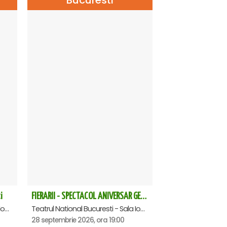
i
FIERARII - SPECTACOL ANIVERSAR GEORGE MIHĂIȚĂ
Teatrul National Bucuresti - Sala Ion Caramitru, Bucuresti
Teatrul National Bucuresti - Sala Ion Caramitru, Bucuresti
28 septembrie 2026, ora 19:00