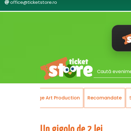
office@ticketstore.ro
MENT
Prestige Art Production
Recomandate
STE
Un gigolo de 2 lei