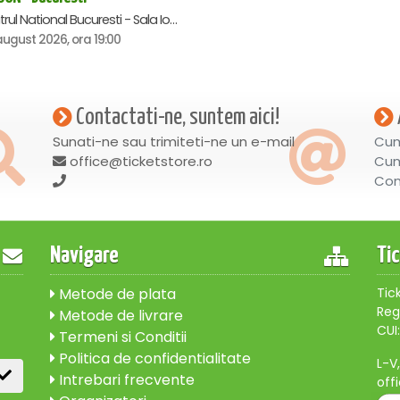
Teatrul National Bucuresti - Sala Ion Caramitru, Bucuresti
august 2026, ora 19:00
Contactati-ne, suntem aici!
Sunati-ne sau trimiteti-ne un e-mail
Cum
office@ticketstore.ro
Cum
Con
Navigare
Ti
Metode de plata
Tic
Reg
Metode de livrare
CUI:
Termeni si Conditii
Politica de confidentialitate
L-V
Intrebari frecvente
off