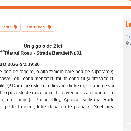
L
Teatru
Teatrul Rosu
Te
S
Un gigolo de 2 lei
Teatrul Rosu - Strada Baratiei Nr.31
ust 2026 ora 19:30
bea de fericire, o altă femeie care bea de supărare și
casă! Totul condimentat cu multe confuzii și presărat cu
rotice)! Dar cine este oare fiecare dintre ei, ce anume vor
? E o poveste de râsul lumii! E o aventură cap coadă! E o
r, cu Luminița Bucur, Oleg Apostol si Maria Radu
ul perfect defect, Între două nu te plouă și Nițel prea