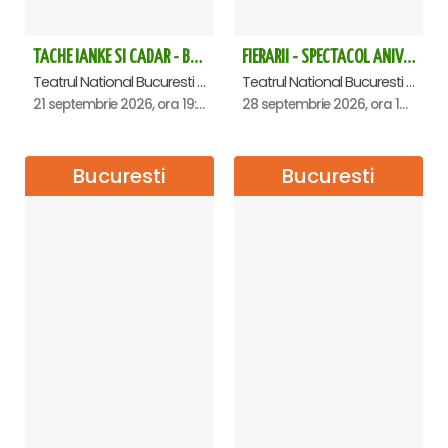
TACHE IANKE SI CADAR - Bucuresti
FIERARII - SPECTACOL ANIVERSAR GEORGE MIHĂIȚĂ
Teatrul National Bucuresti - Sala Ion Caramitru, Bucuresti
Teatrul National Bucuresti - Sala Ion Caramitru, Bucuresti
21 septembrie 2026, ora 19:00
28 septembrie 2026, ora 19:00
Bucuresti
Bucuresti