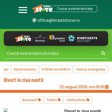
Toate evenimentele
office@ticketstore.ro
uction
Recomandate
STEFAN von KORCH
Teatrul Avangardia
Divort in ziua nuntii
22 august 2026, ora 19:30
Bucuresti
Teatru
Teatrul Rosu
Divort in ziua nuntii