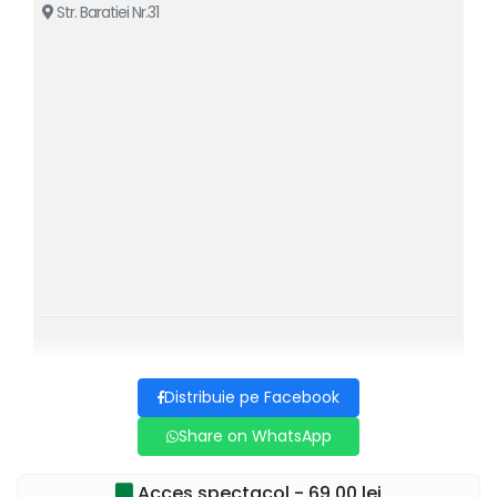
Str. Baratiei Nr.31
Pentru detalii suplimentare in legatura cu evenimentul de
mai sus va rugam sa contactati societatea
organizatoare: Best Mariage SRL, CIF
19116120,
BUCURESTI
Distribuie pe Facebook
Share on WhatsApp
Acces spectacol - 69,00 lei