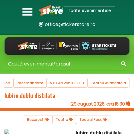
Toate evenimentele
office@ticketstore.ro
uction
Recomandate
STEFAN von KORCH
Teatrul Avangardia
Iubire dublu distilata
29 august 2026, ora 16:30
Bucuresti
Teatru
Teatrul Rosu
Iubire dublu distilata