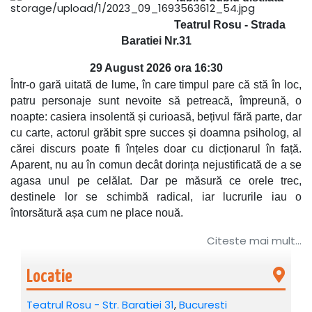
Teatrul Rosu - Strada
Baratiei Nr.31
29 August 2026 ora 16:30
Într-o gară uitată de lume, în care timpul pare că stă în loc,
patru personaje sunt nevoite să petreacă, împreună, o
noapte: casiera insolentă și curioasă, bețivul fără parte, dar
cu carte, actorul grăbit spre succes și doamna psiholog, al
cărei discurs poate fi înțeles doar cu dicționarul în față.
Aparent, nu au în comun decât dorința nejustificată de a se
agasa unul pe celălat. Dar pe măsură ce orele trec,
destinele lor se schimbă radical, iar lucrurile iau o
întorsătură așa cum ne place nouă.
Citeste mai mult...
De Ion Bogdan Martin. Regia Alin Brancu. Cu Adelina
Mihalcea, Emanuel Bighe, Cristina Diaconescu / Livia
Taloi, Alin Brancu.
Locatie
Recomandat: 12+
Teatrul Rosu - Str. Baratiei 31
,
Bucuresti