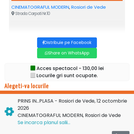
invităm să fiți martorii unui spectacol incendiar în care soția
CINEMATOGRAFUL MODERN
,
Rosiori de Vede
își surprinde soțul în compania unei domnișoare
Strada Carpati Nr.10
misterioase… în propria casă! O serie de personaje vor
năvăli în casă pretinzând că sânt “neamuri prin alianță”!!!
Haideți la COMEDIE!
Se râde…cap-coadă!
Distribuie pe Facebook
Share on WhatsApp
Acces spectacol - 130,00 lei
Locurile gri sunt ocupate.
Alegeti-va locurile
PRINS IN...PLASA - Rosiori de Vede, 12 octombrie
2026
CINEMATOGRAFUL MODERN, Rosiori de Vede
Se incarca planul salii...