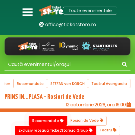
Toate evenimentele
office@ticketstore.ro
uction
Recomandate
STEFAN von KORCH
Teatrul Avangardia
PRINS IN...PLASA - Rosiori de Vede
12 octombrie 2026, ora 19:00
Rosiori de Vede
Recomandate
Teatru
Exclusiv reteaua TicketStore.ro Group