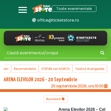
Toate evenimentele
office@ticketstore.ro
uction
Recomandate
STEFAN von KORCH
Teatrul Avangardia
ARENA ELEVILOR 2026 - 20 Septembrie
20 septembrie 2026, ora 10:00
Bucuresti
Arena Elevilor 2026 – Cel