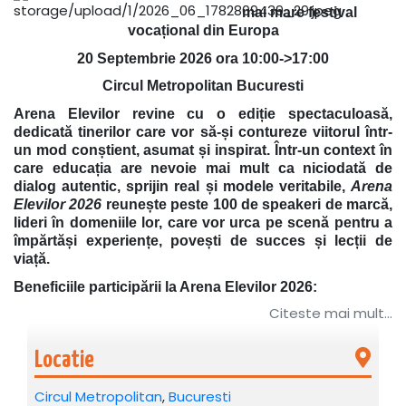
mai mare festival
vocațional din Europa
20 Septembrie 2026 ora 10:00->17:00
Circul Metropolitan Bucuresti
Arena Elevilor revine cu o ediție spectaculoasă,
dedicată tinerilor care vor să-și contureze viitorul într-
un mod conștient, asumat și inspirat. Într-un context în
care educația are nevoie mai mult ca niciodată de
dialog autentic, sprijin real și modele veritabile,
Arena
Elevilor 2026
reunește peste 100 de speakeri de marcă,
lideri în domeniile lor, care vor urca pe scenă pentru a
împărtăși experiențe, povești de succes și lecții de
viață.
Beneficiile participării la Arena Elevilor 2026:
Citeste mai mult...
1. Acces la educație alternativă, relevantă și aplicată
Într-o eră în care educația formală nu reușește întotdeauna
Locatie
să răspundă nevoilor reale ale elevilor, Arena Elevilor
aduce în fața tinerilor conținut practic, orientat spre
Circul Metropolitan
,
Bucuresti
dezvoltarea personală și profesională. Workshopurile,