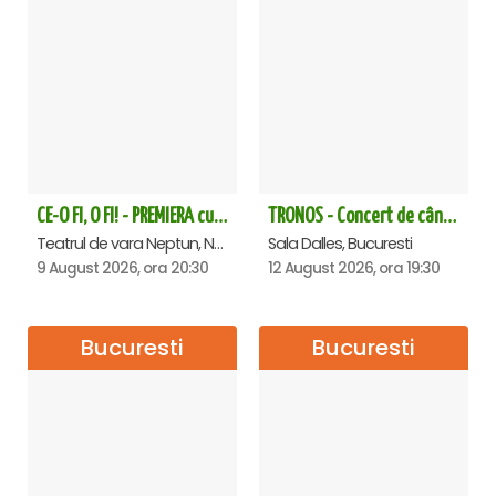
CE-O FI, O FI! - PREMIERA cu Doru Octavian Dumitru - Neptun
TRONOS - Concert de cântări bizantine la Sala Dalles
Teatrul de vara Neptun, Neptun
Sala Dalles, Bucuresti
9 August 2026, ora 20:30
12 August 2026, ora 19:30
Bucuresti
Bucuresti