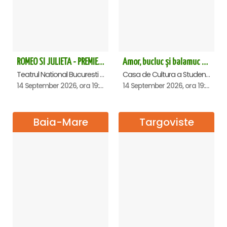
ROMEO SI JULIETA - PREMIERA OFICIALA - Bucuresti
Amor, bucluc și balamuc - Premiera națională - Cluj Napoca
Teatrul National Bucuresti - Sala Ion Caramitru, Bucuresti
Casa de Cultura a Studentilor Dumitru Farcas, Cluj-Napoca
14 September 2026, ora 19:00
14 September 2026, ora 19:30
Baia-Mare
Targoviste