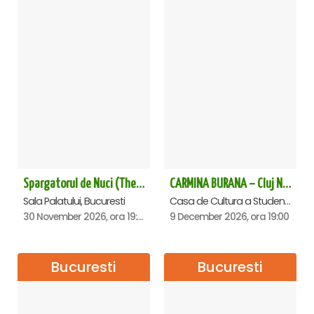
Spargatorul de Nuci (The Nutcracker) -UKRAINIAN CLASSICAL BALLET (ora 19.30) - Bucuresti
CARMINA BURANA – Cluj Napoca
Sala Palatului, Bucuresti
Casa de Cultura a Studentilor Dumitru Farcas, Cluj-Napoca
30 November 2026, ora 19:30
9 December 2026, ora 19:00
Bucuresti
Bucuresti