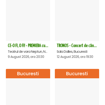
CE-O FI, O FI! - PREMIERA cu Doru Octavian Dumitru - Neptun
TRONOS - Concert de cântări bizantine la Sala Dalles
Teatrul de vara Neptun, Neptun
Sala Dalles, Bucuresti
9 August 2026, ora 20:30
12 August 2026, ora 19:30
Bucuresti
Bucuresti