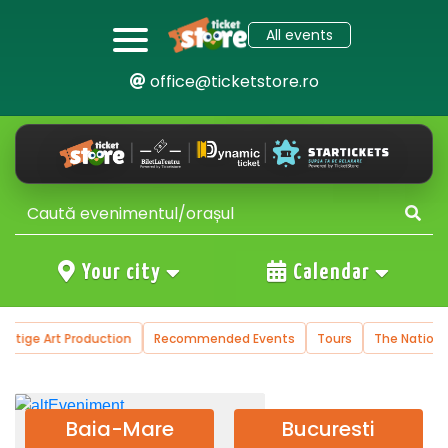
All events
office@ticketstore.ro
Your city
Calendar
ction
Recommended Events
Tours
The National Operetta and M
Baia-Mare
Bucuresti