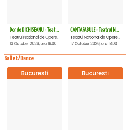
Dor de DICHISEANU - Teatrul Național de Operetă și Musical „Ion Dacian"
CANTAFABULE - Teatrul National de Opereta si Musical
Teatrul National de Opereta si Musical Ion Dacian, Bucuresti
Teatrul National de Opereta si Musical Ion Dacian, Bucuresti
13 October 2026, ora 19:00
17 October 2026, ora 18:00
Ballet/Dance
Bucuresti
Bucuresti