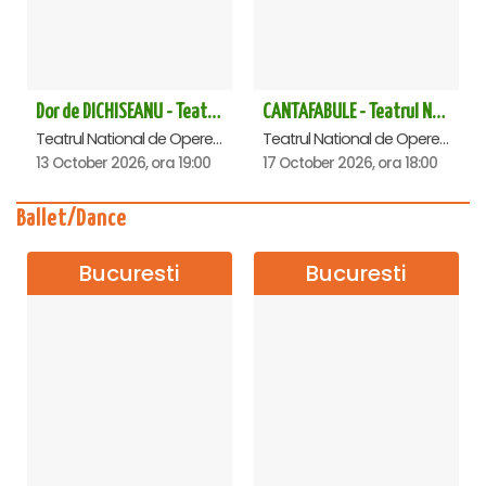
Dor de DICHISEANU - Teatrul Național de Operetă și Musical „Ion Dacian"
CANTAFABULE - Teatrul National de Opereta si Musical
Teatrul National de Opereta si Musical Ion Dacian, Bucuresti
Teatrul National de Opereta si Musical Ion Dacian, Bucuresti
13 October 2026, ora 19:00
17 October 2026, ora 18:00
Ballet/Dance
Bucuresti
Bucuresti