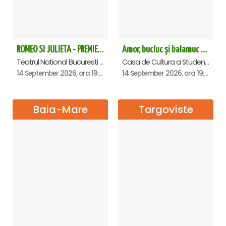
ROMEO SI JULIETA - PREMIERA OFICIALA - Bucuresti
Amor, bucluc și balamuc - Premiera națională - Cluj Napoca
Teatrul National Bucuresti - Sala Ion Caramitru, Bucuresti
Casa de Cultura a Studentilor Dumitru Farcas, Cluj-Napoca
14 September 2026, ora 19:00
14 September 2026, ora 19:30
Baia-Mare
Targoviste