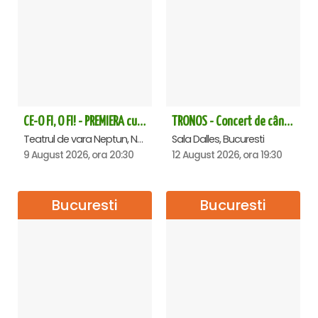
CE-O FI, O FI! - PREMIERA cu Doru Octavian Dumitru - Neptun
TRONOS - Concert de cântări bizantine la Sala Dalles
Teatrul de vara Neptun, Neptun
Sala Dalles, Bucuresti
9 August 2026, ora 20:30
12 August 2026, ora 19:30
Bucuresti
Bucuresti