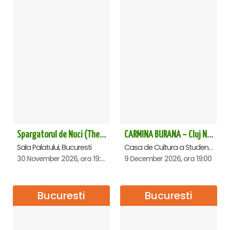
Spargatorul de Nuci (The Nutcracker) -UKRAINIAN CLASSICAL BALLET (ora 19.30) - Bucuresti
CARMINA BURANA – Cluj Napoca
Sala Palatului, Bucuresti
Casa de Cultura a Studentilor Dumitru Farcas, Cluj-Napoca
30 November 2026, ora 19:30
9 December 2026, ora 19:00
Bucuresti
Bucuresti