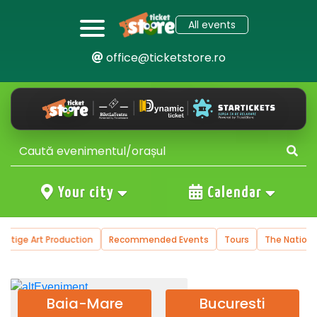
All events
office@ticketstore.ro
Your city
Calendar
restige Art Production
Recommended Events
Tours
The Nationa
Baia-Mare
Bucuresti