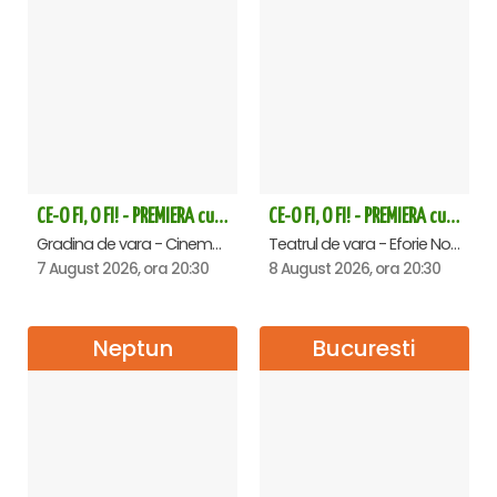
CE-O FI, O FI! - PREMIERA cu Doru Octavian Dumitru - Saturn
CE-O FI, O FI! - PREMIERA cu Doru Octavian Dumitru - Eforie Nord
Gradina de vara - Cinema Saturn, Saturn
Teatrul de vara - Eforie Nord, Eforie-Nord
7 August 2026, ora 20:30
8 August 2026, ora 20:30
Neptun
Bucuresti