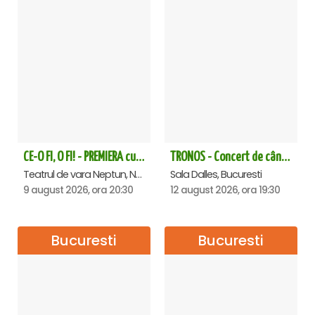
CE-O FI, O FI! - PREMIERA cu Doru Octavian Dumitru - Neptun
TRONOS - Concert de cântări bizantine la Sala Dalles
Teatrul de vara Neptun, Neptun
Sala Dalles, Bucuresti
9 august 2026, ora 20:30
12 august 2026, ora 19:30
Bucuresti
Bucuresti