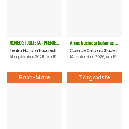
ROMEO SI JULIETA - PREMIERA OFICIALA - Bucuresti
Amor, bucluc și balamuc - Premiera națională - Cluj Napoca
Teatrul National Bucuresti - Sala Ion Caramitru, Bucuresti
Casa de Cultura a Studentilor Dumitru Farcas, Cluj-Napoca
14 septembrie 2026, ora 19:00
14 septembrie 2026, ora 19:30
Baia-Mare
Targoviste