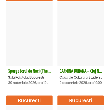
Spargatorul de Nuci (The Nutcracker) -UKRAINIAN CLASSICAL BALLET (ora 19.30) - Bucuresti
CARMINA BURANA – Cluj Napoca
Sala Palatului, Bucuresti
Casa de Cultura a Studentilor Dumitru Farcas, Cluj-Napoca
30 noiembrie 2026, ora 19:30
9 decembrie 2026, ora 19:00
Bucuresti
Bucuresti