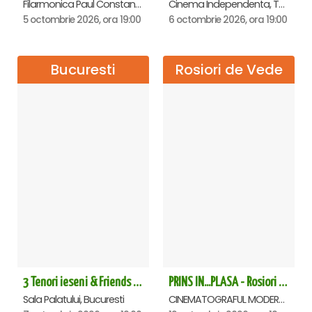
Filarmonica Paul Constantinescu, Ploiesti
Cinema Independenta, Targoviste
5 octombrie 2026, ora 19:00
6 octombrie 2026, ora 19:00
Bucuresti
Rosiori de Vede
3 Tenori ieseni & Friends - Sala Palatului
PRINS IN...PLASA - Rosiori de Vede
Sala Palatului, Bucuresti
CINEMATOGRAFUL MODERN, Rosiori de Vede