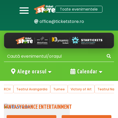
Toate evenimentele
office@ticketstore.ro
Alege orasul
Calendar
Teatrul Avangardia
Turnee
Victory of Art
Teatrul National de 
FANTASY&DANCE ENTERTAINMENT