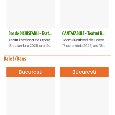
Dor de DICHISEANU - Teatrul Național de Operetă și Musical „Ion Dacian"
CANTAFABULE - Teatrul National de Opereta si Musical
Teatrul National de Opereta si Musical Ion Dacian, Bucuresti
Teatrul National de Opereta si Musical Ion Dacian, Bucuresti
13 octombrie 2026, ora 19:00
17 octombrie 2026, ora 18:00
Balet/Dans
Bucuresti
Bucuresti